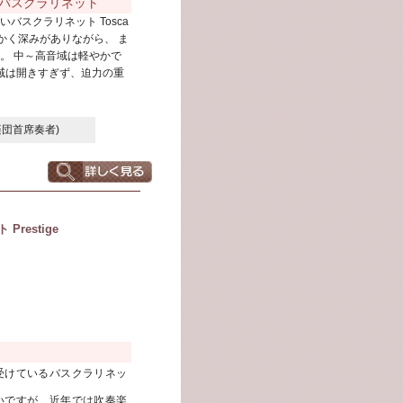
バスクラリネット
バスクラリネット Tosca
かく深みがありながら、 ま
。 中～高音域は軽やかで
域は開きすぎず、迫力の重
楽団首席奏者)
restige
受けているバスクラリネッ
いですが、近年では吹奏楽