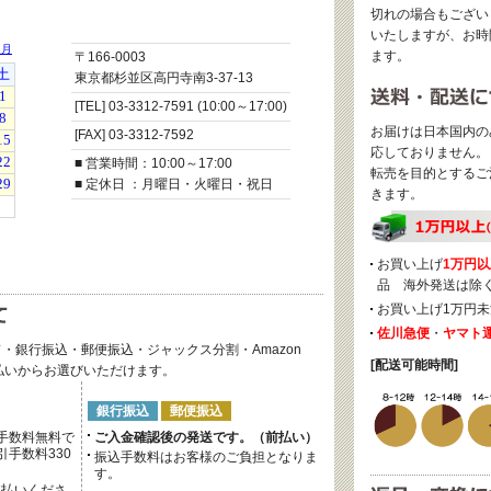
切れの場合もござい
いたしますが、お時
ます。
〒166-0003
東京都杉並区高円寺南3-37-13
[TEL] 03-3312-7591 (10:00～17:00)
お届けは日本国内の
[FAX] 03-3312-7592
応しておりません。
■ 営業時間：10:00～17:00
転売を目的とするご
■ 定休日 ：月曜日・火曜日・祝日
きます。
お買い上げ
1万円以
品 海外発送は除
お買い上げ1万円未
佐川急便
・
ヤマト
・銀行振込・郵便振込・ジャックス分割・Amazon
[配送可能時間]
後払いからお選びいただけます。
銀行振込
郵便振込
手数料無料で
ご入金確認後の発送です。（前払い）
手数料330
振込手数料はお客様のご負担となりま
す。
支払いくださ