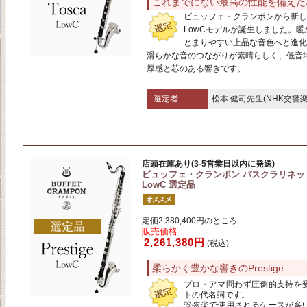
これまでにない最高の性能を備えた
ビュッフェ・クランポンから新しい
LowCモデルが誕生しました。暖
とまりやすい上品な音色へと進化
滑らかな音のつながりが素晴らしく、低音
厚感と芯のある響きです。
選定者
松本 健司先生(NHK交響
店頭在庫あり(3-5営業日以内に発送)
ビュッフェ・クランポン バスクラリネット P
LowC 選定品
定価2,380,400円のところ
販売価格
2,261,380円
(税込)
柔らかく豊かな響きのPrestige
プロ・アマ問わず圧倒的支持を
トの代名詞です。
管弦楽で使用されるケースが多