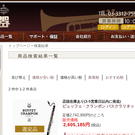
トップページ
> 検索結果
商品検索結果一覧
並び替え
価格が安い順
価格が高い順
新着順
おすすめ順
2 件中 1-2 件表示
店頭在庫あり(3-5営業日以内に発送)
ビュッフェ・クランポン バスクラリネット T
定価2,742,300円のところ
販売価格
2,605,185円
(税込)