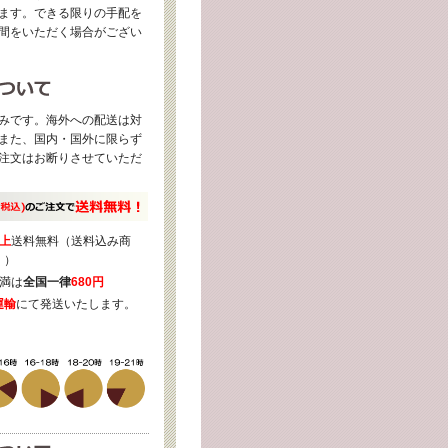
ます。できる限りの手配を
間をいただく場合がござい
みです。海外への配送は対
また、国内・国外に限らず
注文はお断りさせていただ
上
送料無料（送料込み商
く）
満は
全国一律
680円
運輸
にて発送いたします。