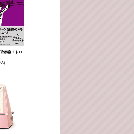
プ吹奏楽！トロ
税込)