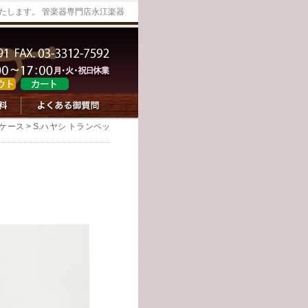
たします。 管楽器専門店永江楽器
ケース
> S.ハヤシ トランペッ