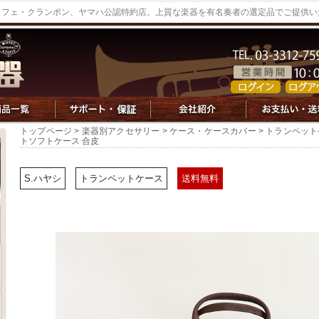
ッフェ・クランポン、ヤマハ公認特約店。上質な楽器を有名奏者の選定品でご提供い
トップページ
>
楽器別アクセサリー
>
ケース・ケースカバー
>
トランペット
トソフトケース 合皮
S.ハヤシ
トランペットケース
送料無料