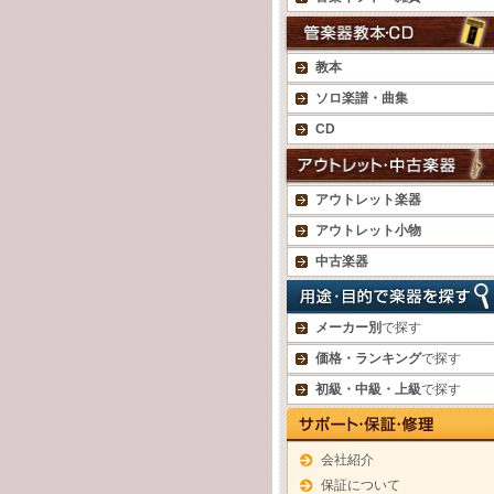
教本
ソロ楽譜・曲集
CD
アウトレット楽器
アウトレット小物
中古楽器
メーカー別
で探す
価格・ランキング
で探す
初級・中級・上級
で探す
会社紹介
保証について