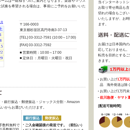
ルームは一組様ずつのご案内となります。楽器やマウス
当インターネットシ
ご試奏を希望される場合は、事前にご予約をお願いいた
お取り寄せ商品も含
切れの場合もござい
いたしますが、お時
ます。
〒166-0003
東京都杉並区高円寺南3-37-13
[TEL] 03-3312-7591 (10:00～17:00)
お届けは日本国内の
[FAX] 03-3312-7592
応しておりません。
■ 営業時間：10:00～17:00
転売を目的とするご
■ 定休日 ：月曜日・火曜日・祝日
きます。
お買い上げ
1万円以
品 海外発送は除
お買い上げ1万円未
佐川急便
・
ヤマト
・銀行振込・郵便振込・ジャックス分割・Amazon
[配送可能時間]
後払いからお選びいただけます。
銀行振込
郵便振込
手数料無料で
ご入金確認後の発送です。（前払い）
手数料330