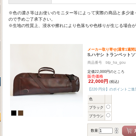
※色の濃さ等はお使いのモニター等によって実際の商品と多少違
ので予めご了承下さい。
※生地の性質上、浸水や擦れにより色落ちや色移りが生じる場合が
メーカー取り寄せ(通常1週間
S.ハヤシ トランペット
商品番号 btp_ha_gou
定価22,000円のところ
販売価格
22,000円
(税込)
【220 円分】のポイントご進
色
ブラック
ブラウン
数量