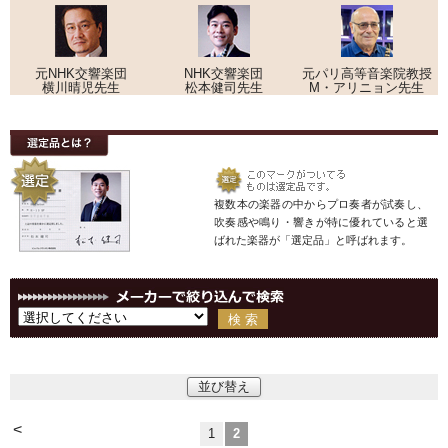
元NHK交響楽団
NHK交響楽団
元パリ高等音楽院教授
横川晴児先生
松本健司先生
M・アリニョン先生
複数本の楽器の中からプロ奏者が試奏し、
吹奏感や鳴り・響きが特に優れていると選
ばれた楽器が「選定品」と呼ばれます。
並び替え
<
1
2