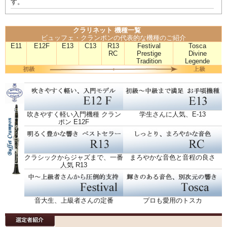
す。
クラリネット 機種一覧
ビュッフェ・クランポンの代表的な機種のご紹介
E11
E12F
E13
C13
R13
Festival
Tosca
RC
Prestige
Divine
Tradition
Legende
吹きやすく軽い入門機種 クラン
学生さんに人気、E-13
ポン E12F
クラシックからジャズまで、一番
まろやかな音色と音程の良さ
人気 R13
音大生、上級者さんの定番
プロも愛用のトスカ