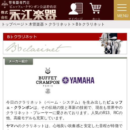
MENU
MENU
マイページ
カート
トップページ
>
木管楽器
>
クラリネット
> B♭クラリネット
今日のクラリネット（ベーム・システム）を生み出した
ビュッフ
ェ・クランポン
は、その伝統の技と革新の技術で、現在も世界中の
クラリネット・プレーヤーに愛されております。人気のR13、RCの
他、高級モデルも充実しています。
ヤマハ
のクラリネットは、心地良い吹奏感と安定した音程が特徴で