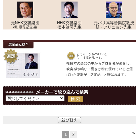
元NHK交響楽団
NHK交響楽団
元パリ高等音楽院教授
横川晴児先生
松本健司先生
M・アリニョン先生
複数本の楽器の中からプロ奏者が試奏し、
吹奏感や鳴り・響きが特に優れていると選
ばれた楽器が「選定品」と呼ばれます。
並び替え
>
1
2