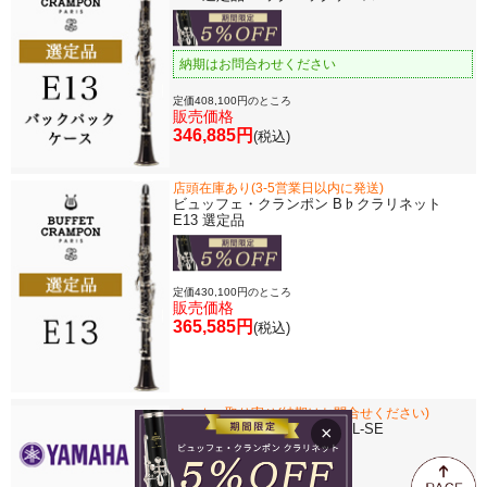
納期はお問合わせください
定価408,100円のところ
販売価格
346,885円
(税込)
店頭在庫あり(3-5営業日以内に発送)
ビュッフェ・クランポン B♭クラリネット
E13 選定品
定価430,100円のところ
販売価格
365,585円
(税込)
メーカー取り寄せ(納期はお問合せください)
ヤマハ B♭クラリネット YCL-SE
×
定価418,000円のところ