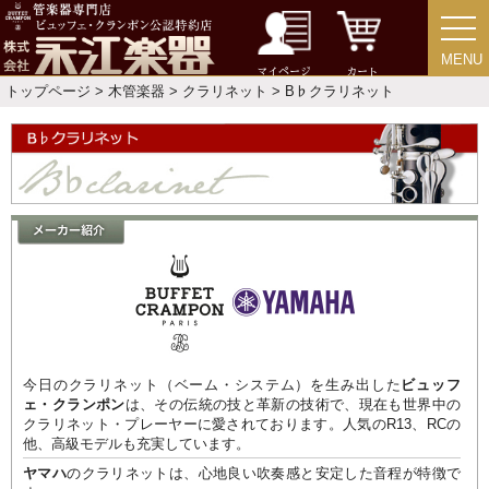
MENU
MENU
マイページ
カート
トップページ
>
木管楽器
>
クラリネット
> B♭クラリネット
今日のクラリネット（ベーム・システム）を生み出した
ビュッフ
ェ・クランポン
は、その伝統の技と革新の技術で、現在も世界中の
クラリネット・プレーヤーに愛されております。人気のR13、RCの
他、高級モデルも充実しています。
ヤマハ
のクラリネットは、心地良い吹奏感と安定した音程が特徴で