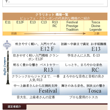
す。
クラリネット 機種一覧
ビュッフェ・クランポンの代表的な機種のご紹介
E11
E12F
E13
C13
R13
Festival
Tosca
RC
Prestige
Divine
Tradition
Legende
吹きやすく軽い入門機種 クラン
学生さんに人気、E-13
ポン E12F
クラシックからジャズまで、一番
まろやかな音色と音程の良さ
人気 R13
音大生、上級者さんの定番
プロも愛用のトスカ