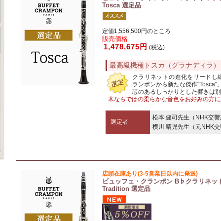
Tosca 選定品
定価1,556,500円のところ
販売価格
1,478,675円
(税込)
最高級機種トスカ（グラナディラ）
クラリネットの進化をリードし
ランポンから新たな傑作"Tosca"
芯のあるしっかりとした響きは別
木ならではの柔らかな音色をお好みの方に
松本 健司先生（NHK交
選定者
横川 晴児先生（元NHK
店頭在庫あり(3-5営業日以内に発送)
ビュッフェ・クランポン B♭クラリネッ
Tradition 選定品