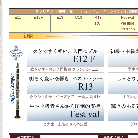
クラリネット 機種一覧
ビュッフェ・クランポンの代表的
E11
E12F
E13
C13
R13
Festival
RC
Prestige
Tradition
吹きやすく軽い入門機種 クランポン E12F
学生さ
クラシックからジャズまで、一番人気 R13
まろやか
音大生、上級者さんの定番
プロ