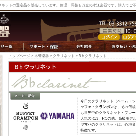
リネットの選定品を販売しています。修理・調整も万全の永江楽器です。購入でご
トップページ
>
木管楽器
>
クラリネット
> B♭クラリネット
今日のクラリネット（ベーム・シ
ッフェ・クランポン
は、その伝統
も世界中のクラリネット・プレー
人気のR13、RCの他、高級モデ
ヤマハ
のクラリネットは、心地良
特徴です。