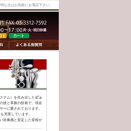
不明な点はお気軽にお電話下さい。
ステム）を生み出した
ビュ
の技と革新の技術で、現在
ヤーに愛されております。
ルも充実しています。
い吹奏感と安定した音程が