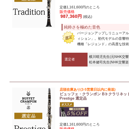
定価1,161,600円のところ
販売価格
987,360円
(税込)
純粋さを極めた音色
バージョンアップしリニューアル
ィション」。初代モデルの音響特
機種「レジェンド」の高度な技術
横川晴児先生(元NHK交
選定者
松本健司先生(NHK交響楽
店頭在庫あり(3-5営業日以内に発送)
ビュッフェ・クランポン B♭クラリネッ
Prestige 選定品
定価1,161,600円のところ
販売価格