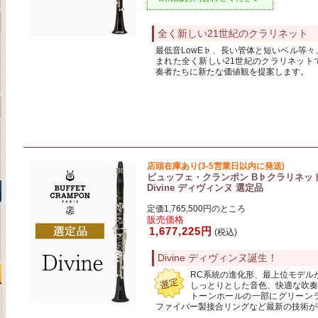
全く新しい21世紀のクラリネット
最低音LowE♭、長い管体と短いベル等
まれた全く新しい21世紀のクラリネット
奏者たちに新たな価値観を提案します。
店頭在庫あり(3-5営業日以内に発送)
ビュッフェ・クランポン B♭クラリネッ
Divine ディヴィンヌ 選定品
定価1,765,500円のところ
販売価格
1,677,225円
(税込)
Divine ディヴィンヌ誕生！
RC系統の進化形、最上位モデル
しっとりとした音色、快適な吹奏
トーンホールの一部にグリーン
ファイバー製接合リングなど最新の技術が