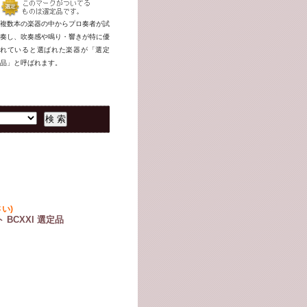
複数本の楽器の中からプロ奏者が試
奏し、吹奏感や鳴り・響きが特に優
れていると選ばれた楽器が「選定
品」と呼ばれます。
い)
BCXXI 選定品