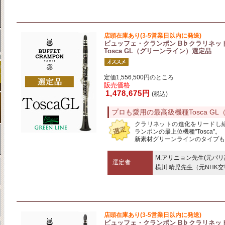
店頭在庫あり(3-5営業日以内に発送)
ビュッフェ・クランポン B♭クラリネッ
Tosca GL（グリーンライン）選定品
定価1,556,500円のところ
販売価格
1,478,675円
(税込)
プロも愛用の最高級機種Tosca G
クラリネットの進化をリードし
ランポンの最上位機種"Tosca"。
新素材グリーンラインのタイプも
M.アリニョン先生(元パ
選定者
横川 晴児先生（元NHK
店頭在庫あり(3-5営業日以内に発送)
ビュッフェ・クランポン B♭クラリネッ