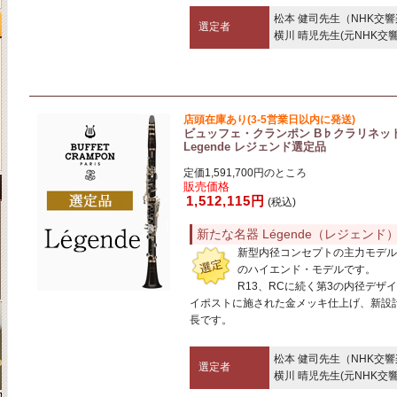
松本 健司先生（NHK交
選定者
横川 晴児先生(元NHK交
店頭在庫あり(3-5営業日以内に発送)
ビュッフェ・クランポン B♭クラリネッ
Legende レジェンド選定品
定価1,591,700円のところ
販売価格
1,512,115円
(税込)
新たな名器 Légende（レジェンド
新型内径コンセプトの主力モデル
のハイエンド・モデルです。
R13、RCに続く第3の内径デザ
イポストに施された金メッキ仕上げ、新設
長です。
松本 健司先生（NHK交
選定者
横川 晴児先生(元NHK交