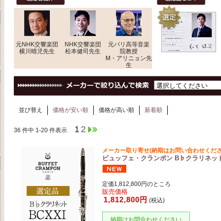
元NHK交響楽団
NHK交響楽団
元パリ高等音楽
横川晴児先生
松本健司先生
院教授
M・アリニョン先
生
並び替え
価格が安い順
価格が高い順
新着順
1
2
36 件中 1-20 件表示
メーカー取り寄せ(納期はお問い合わせくださ
ビュッフェ・クランポン B♭クラリネット 
定価1,812,800円のところ
販売価格
1,812,800円
(税込)
納期はお問合わせください