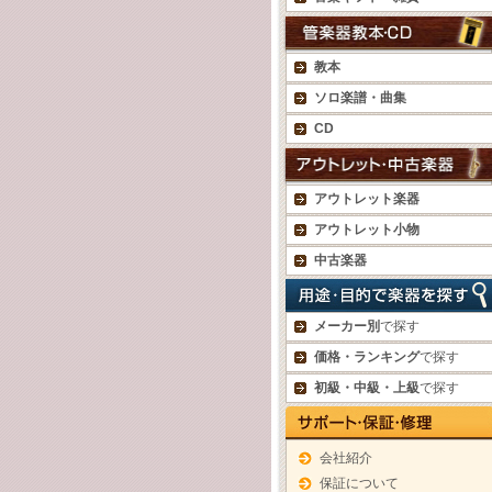
教本
ソロ楽譜・曲集
CD
アウトレット楽器
アウトレット小物
中古楽器
メーカー別
で探す
価格・ランキング
で探す
初級・中級・上級
で探す
会社紹介
保証について