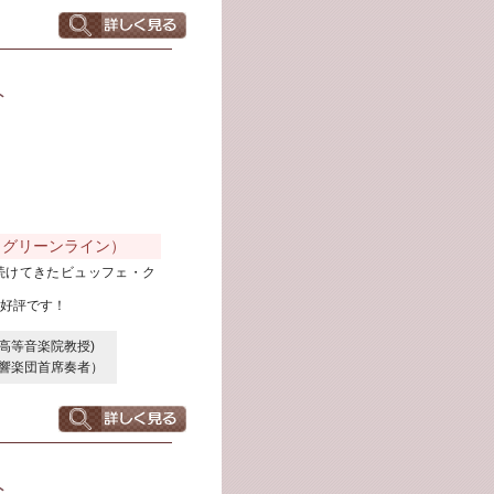
ト
L（グリーンライン）
続けてきたビュッフェ・ク
好評です！
リ高等音楽院教授)
交響楽団首席奏者）
ト