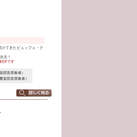
続けてきたビュッフェ・ク
。
次元！
好評です
響楽団首席奏者）
交響楽団首席奏者）
ト