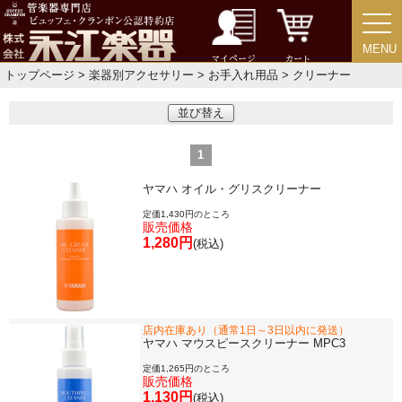
書籍・CD
MENU
MENU
マイページ
カート
トップページ
>
楽器別アクセサリー
>
お手入れ用品
> クリーナー
音楽教本
並び替え
ソロ楽譜・曲集
1
CD
ヤマハ オイル・グリスクリーナー
定価1,430円のところ
販売価格
1,280円
中古・アウトレット
(税込)
アウトレット
店内在庫あり（通常1日～3日以内に発送）
中古楽器
ヤマハ マウスピースクリーナー MPC3
定価1,265円のところ
販売価格
今月のお買い得品
1,130円
(税込)