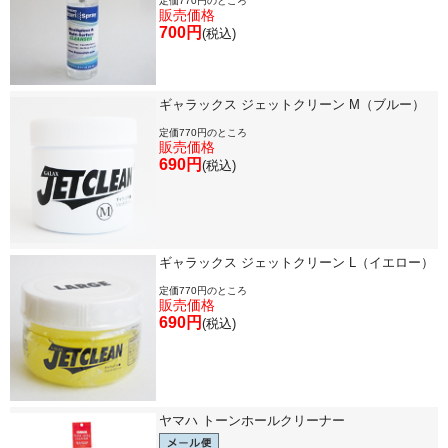
定価770円のところ
セール・イベント情報
販売価格
700円
(税込)
人気の永江楽器コラム
「楽器をはじめよう」
ギャラックス ジェットクリーン M（ブルー）
お手入れ方法
定価770円のところ
販売価格
690円
(税込)
選定者のご紹介
演奏会のお知らせ
ギャラックス ジェットクリーン L（イエロー）
定価770円のところ
販売価格
690円
(税込)
ヤマハ トーンホールクリーナー