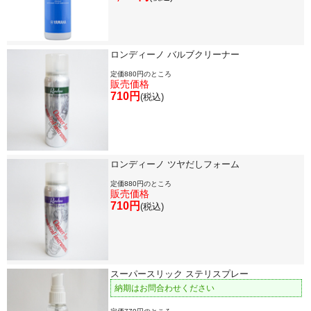
目的・用途別で楽器を探す
ロンディーノ バルブクリーナー
定価880円のところ
メーカー別で探す
販売価格
710円
(税込)
価格・ランキングで探す
初級・中級・上級で探す
ロンディーノ ツヤだしフォーム
定価880円のところ
販売価格
710円
(税込)
永江楽器人気コンテンツ
新商品・新規取り扱い商品
スーパースリック ステリスプレー
納期はお問合わせください