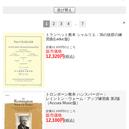
並び替え
>
1
2
3
4
…
7
トランペット教本 シャルリエ：36の抜群の練
習曲(Leduc版)
定価12,320円のところ
販売価格
12,320円
(税込)
トロンボーン教本 ハンスバーガー：
レミントン・ウォーム・アップ練習曲 第2版
（Accura Music版）
定価12,100円のところ
販売価格
12,100円
(税込)