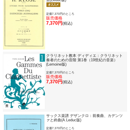
定価7,370円のところ
販売価格
7,370円
(税込)
クラリネット教本 ディディエ：クラリネット
奏者のための音階 第1巻（19世紀の音楽）
(Lemoine版)
定価7,370円のところ
販売価格
7,370円
(税込)
サックス楽譜 デザンクロ：前奏曲、カデンツ
ァと終曲(A.Leduc版)
定価7,370円のところ