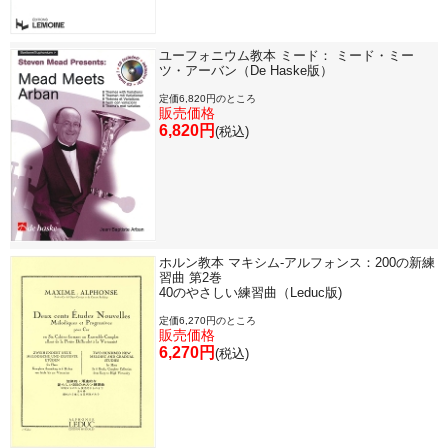
ユーフォニウム教本 ミード： ミード・ミー
ツ・アーバン（De Haske版）
定価6,820円のところ
販売価格
6,820円
(税込)
ホルン教本 マキシム-アルフォンス：200の新練
習曲 第2巻
40のやさしい練習曲（Leduc版)
定価6,270円のところ
販売価格
6,270円
(税込)