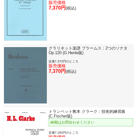
販売価格
7,370円
(税込)
クラリネット楽譜 ブラームス：2つのソナタ
Op.120 (G.Henle版)
定価7,370円のところ
販売価格
7,370円
(税込)
トランペット教本 クラーク：技術的練習曲
(C.Fischer版)
納期はお問合わせください
定価7,260円のところ
販売価格