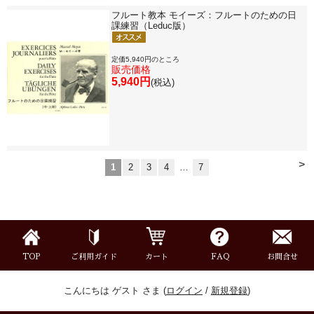
フルート教本 モイーズ：フルートのための日
課練習（Leduc版）
定価5,940円のところ
販売価格
5,940円
(税込)
>
1
2
3
4
…
7
TOP
ご利用ガイド
カート
FAQ
お問合せ
こんにちは ゲスト さま (
ログイン
/
新規登録
)