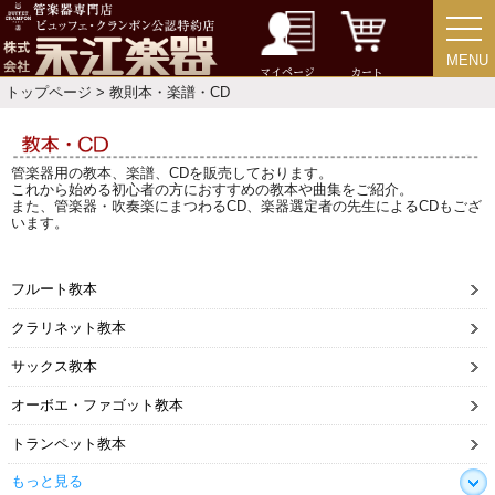
MENU
MENU
マイページ
カート
トップページ
> 教則本・楽譜・CD
管楽器用の教本、楽譜、CDを販売しております。
これから始める初心者の方におすすめの教本や曲集をご紹介。
また、管楽器・吹奏楽にまつわるCD、楽器選定者の先生によるCDもござ
います。
フルート教本
クラリネット教本
サックス教本
オーボエ・ファゴット教本
トランペット教本
もっと見る