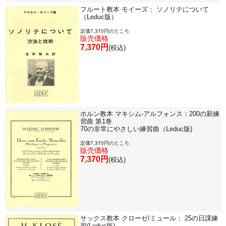
フルート教本 モイーズ： ソノリテについて
（Leduc版）
定価7,370円のところ
販売価格
7,370円
(税込)
ホルン教本 マキシム-アルフォンス：200の新練
習曲 第1巻
70の非常にやさしい練習曲（Leduc版)
定価7,370円のところ
販売価格
7,370円
(税込)
サックス教本 クローゼ/ミュール： 25の日課練
習(Leduc版)