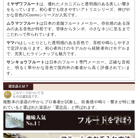
ミヤザワフルート
は、優れたメカニズムと透明感のある美しい響き
をもっています。初心者でも吹きやすいアトリエシリーズ、伸びや
かな音色のCosmoシリーズが人気です。
ムラマツフルート
は日本の老舗フルートメーカー。存在感のある深
みのある音色が特長です。管体からタンポ、小さなネジに至るまで
こだわって作られています。
ヤマハ
はしっとりとした透明感のある音色で、音程や鳴らしやすさ
で定評があります。初心者向けのモデルから経験者向けモデルま
で、充実したラインナップも魅力です。
サンキョウフルート
は日本のフルート専門メーカー。正確な音程
と、明るく華やかな音色で国内外の奏者から高く評価されていま
す。
複数本の楽器の中からプロ奏者が試奏し、吹奏感や鳴り・響きが特に優
れていると選ばれた楽器が「選定品」と呼ばれます。