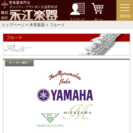
MENU
MENU
マイページ
カート
トップページ
>
木管楽器
> フルート