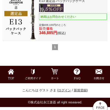
E13 選定品 バックパックケース
納期はお問合わせください
定価408,100円のところ
販売価格
346,885円
(税込)
1
TOP
ご利用ガイド
カート
FAQ
お問合せ
こんにちは ゲスト さま (
ログイン
/
新規登録
)
©株式会社永江楽器 all right reseaved.