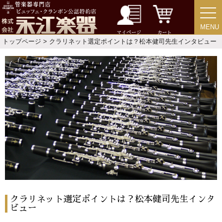
MENU
MENU
マイページ
カート
トップページ
> クラリネット選定ポイントは？松本健司先生インタビュー
クラリネット選定ポイントは？松本健司先生インタ
ビュー