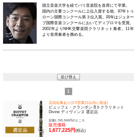
国立音楽大学を経てパリ音楽院を首席にて卒業。
国内の主要コンクールに上位入賞する他、97年トゥ
ローン国際コンクール第３位入賞。同年はジュネー
ブ国際音楽コンクールにおいてディプロマを受賞。
2002年よりNHK交響楽団クラリネット奏者。11年
より首席奏者を務める。
並び替え
1
店頭在庫あり(3-5営業日以内に発送)
ビュッフェ・クランポン B♭クラリネット
Divine ディヴィンヌ 選定品
定価1,765,500円のところ
販売価格
1,677,225円
(税込)