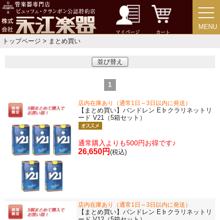
MENU
MENU
マイページ
カート
トップページ
> まとめ買い
並び替え
1
店内在庫あり（通常1日～3日以内に発送）
【まとめ買い】バンドレン E♭クラリネットリ
ード V21（5箱セット）
通常購入よりも500円お得です♪
26,650円
(税込)
店内在庫あり（通常1日～3日以内に発送）
【まとめ買い】バンドレン E♭クラリネットリ
ード V12（5箱セット）