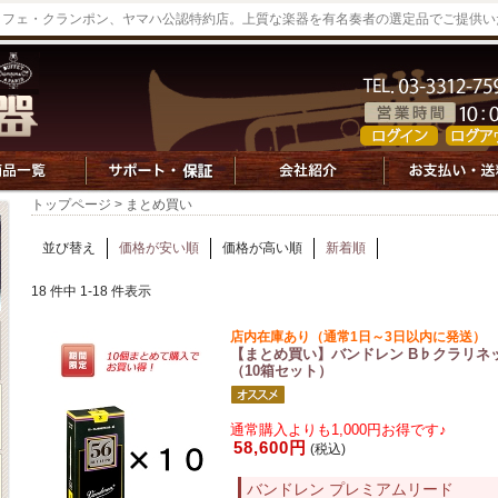
ッフェ・クランポン、ヤマハ公認特約店。上質な楽器を有名奏者の選定品でご提供い
トップページ
> まとめ買い
並び替え
価格が安い順
価格が高い順
新着順
18 件中 1-18 件表示
店内在庫あり（通常1日～3日以内に発送）
【まとめ買い】バンドレン B♭クラリネットリー
（10箱セット）
通常購入よりも1,000円お得です♪
58,600円
(税込)
バンドレン プレミアムリード