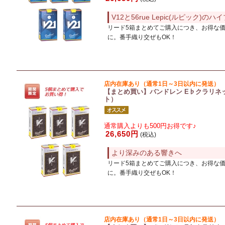
V12と56rue Lepic(ルピック)の
リード5箱まとめてご購入につき、お得な
に。番手織り交ぜもOK！
店内在庫あり（通常1日～3日以内に発送）
【まとめ買い】バンドレン E♭クラリネッ
ト）
通常購入よりも500円お得です♪
26,650円
(税込)
より深みのある響きへ
リード5箱まとめてご購入につき、お得な
に。番手織り交ぜもOK！
店内在庫あり（通常1日～3日以内に発送）