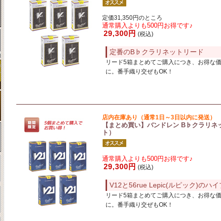
定価31,350円のところ
通常購入よりも500円お得です♪
29,300円
(税込)
定番のB♭クラリネットリード
リード5箱まとめてご購入につき、お得な
に。番手織り交ぜもOK！
店内在庫あり（通常1日～3日以内に発送）
【まとめ買い】バンドレン B♭クラリネット
ト）
通常購入よりも500円お得です♪
29,300円
(税込)
V12と56rue Lepic(ルピック)の
リード5箱まとめてご購入につき、お得な
に。番手織り交ぜもOK！