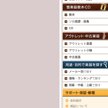
教本
ソロ楽譜・曲集
CD
アウトレット楽器
アウトレット小物
中古楽器
メーカー別
で探す
価格・ランキング
で探す
初級・中級・上級
で探す
会社紹介
保証について