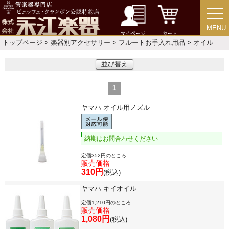
MENU
MENU
マイページ
カート
アクセサリー
トップページ
>
楽器別アクセサリー
>
フルートお手入れ用品
> オイル
並び替え
リード＆リードケース
1
マウスピース＆ポーチ
ヤマハ オイル用ノズル
リガチャー＆キャップ
納期はお問合わせください
ストラップ
定価352円のところ
販売価格
310円
(税込)
ミュート
ヤマハ キイオイル
定価1,210円のところ
販売価格
楽器ケース＆ケースカバー
1,080円
(税込)