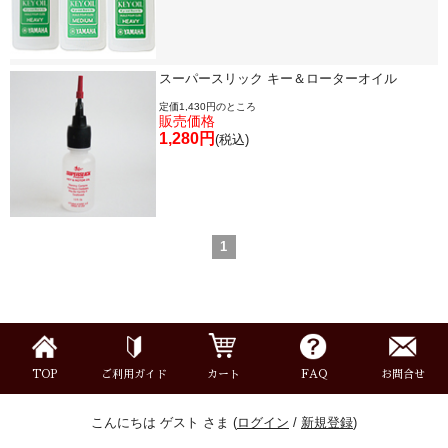
楽器スタンド
スーパースリック キー＆ローターオイル
お手入れ用品・パーツ
定価1,430円のところ
販売価格
1,280円
(税込)
チューナー・メトロノーム
譜面台・指揮棒
1
音楽ギフト・雑貨
書籍・CD
TOP
ご利用ガイド
カート
FAQ
お問合せ
こんにちは ゲスト さま (
ログイン
/
新規登録
)
音楽教本