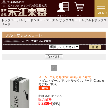
MENU
MENU
マイページ
カート
トップページ
>
リード＆リードケース
>
サックスリード
> アルトサックス
リード
並び替え
1
メーカー取り寄せ(通常1週間以内に発送)
マダム・ギース アルトサックスリード Classic
モデル 5枚入
定価5,280円のところ
販売価格
5,280円
(税込)