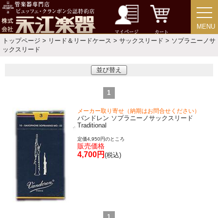
MENU
MENU
チューバ
マイページ
カート
トップページ
>
リード＆リードケース
>
サックスリード
> ソプラニーノサ
ックスリード
並び替え
アクセサリー
1
リード＆リードケース
メーカー取り寄せ（納期はお問合せください）
バンドレン ソプラニーノサックスリード
Traditional
マウスピース＆ポーチ
定価4,950円のところ
販売価格
4,700円
(税込)
リガチャー＆キャップ
ストラップ
1