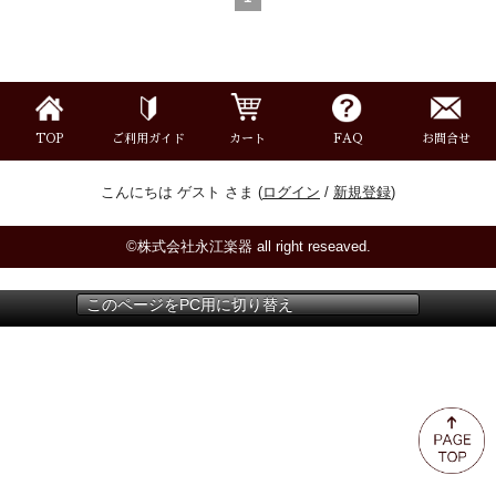
ミュート
楽器ケース＆ケースカバー
TOP
ご利用ガイド
カート
FAQ
お問合せ
楽器スタンド
こんにちは ゲスト さま (
ログイン
/
新規登録
)
お手入れ用品・パーツ
©株式会社永江楽器 all right reseaved.
チューナー・メトロノーム
このページをPC用に切り替え
譜面台・指揮棒
音楽ギフト・雑貨