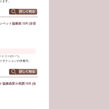
ります。
ット協奏曲 ISR (全音
ートリーの一つ。
･リダクションの伴奏付。
奏曲変ホ長調 ISR (全