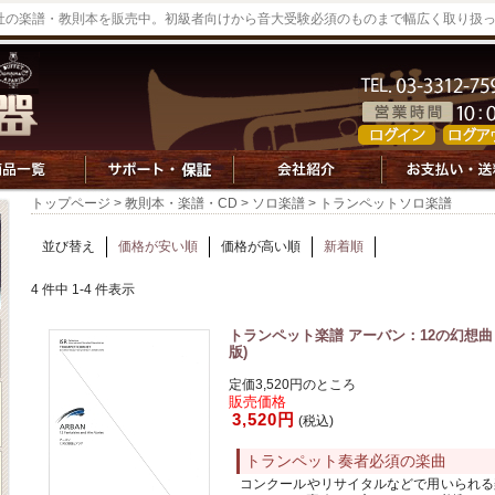
社の楽譜・教則本を販売中。初級者向けから音大受験必須のものまで幅広く取り扱
トップページ
>
教則本・楽譜・CD
>
ソロ楽譜
> トランペットソロ楽譜
並び替え
価格が安い順
価格が高い順
新着順
4 件中 1-4 件表示
トランペット楽譜 アーバン：12の幻想曲と
版)
定価3,520円のところ
販売価格
3,520円
(税込)
トランペット奏者必須の楽曲
コンクールやリサイタルなどで用いられる