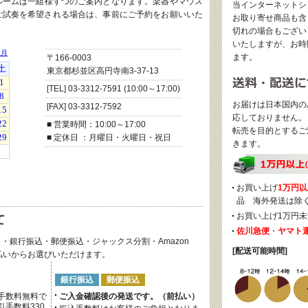
ルームは一組様ずつのご案内となります。楽器やマウス
当インターネットシ
ご試奏を希望される場合は、事前にご予約をお願いいた
お取り寄せ商品も含
切れの場合もござい
いたしますが、お時
ます。
〒166-0003
東京都杉並区高円寺南3-37-13
[TEL] 03-3312-7591 (10:00～17:00)
お届けは日本国内の
[FAX] 03-3312-7592
応しておりません。
■ 営業時間：10:00～17:00
転売を目的とするご
■ 定休日 ：月曜日・火曜日・祝日
きます。
お買い上げ
1万円以
品 海外発送は除
お買い上げ1万円未
佐川急便
・
ヤマト
・銀行振込・郵便振込・ジャックス分割・Amazon
[配送可能時間]
後払いからお選びいただけます。
銀行振込
郵便振込
手数料無料で
ご入金確認後の発送です。（前払い）
手数料330