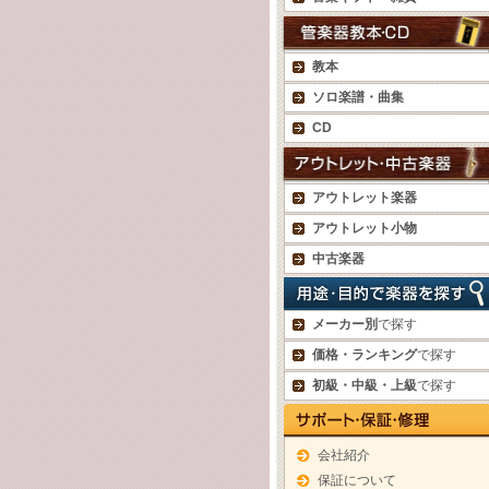
教本
ソロ楽譜・曲集
CD
アウトレット楽器
アウトレット小物
中古楽器
メーカー別
で探す
価格・ランキング
で探す
初級・中級・上級
で探す
会社紹介
保証について