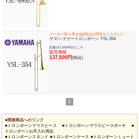
新商品・新規取り扱い商品
セール・イベント情報
メーカー取り寄せ(納期はお問合せください)
ヤマハ テナートロンボーン YSL-354
定価137,500円のところ
人気の永江楽器コラム
販売価格
「楽器をはじめよう」
137,500円
(税込)
お手入れ方法
選定者のご紹介
1
演奏会のお知らせ
■関連商品へのリンク
■
トロンボーンマウスピース
■
トロンボーンマウスピースポーチ
■
トロンボーンお手入れ用品
■
トロンボーンスタンド
■
トロンボーンケース
■
トロンボーンミュート