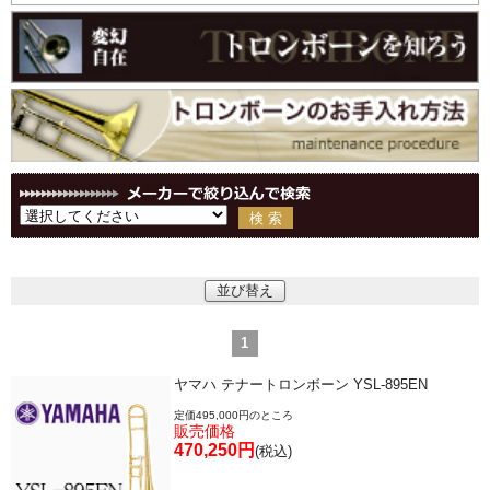
中古楽器
今月のお買い得品
目的・用途別で楽器を探す
メーカー別で探す
並び替え
価格・ランキングで探す
1
初級・中級・上級で探す
ヤマハ テナートロンボーン YSL-895EN
定価495,000円のところ
販売価格
470,250円
(税込)
永江楽器人気コンテンツ