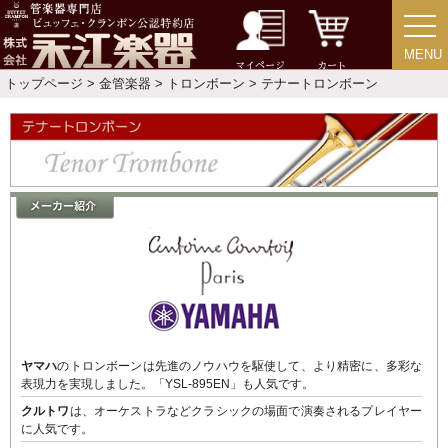
音楽ギフト・雑貨
MENU
MENU
マイページ
カート
トップページ
>
金管楽器
>
トロンボーン
> テナートロンボーン
書籍・CD
音楽教本
ソロ楽譜・曲集
CD
ヤマハ
のトロンボーンは先進のノウハウを駆使して、より精密に、多彩な
中古・アウトレット
表現力を実現しました。「YSL-895EN」も人気です。
クルトワ
は、オーケストラなどクラシックの場面で演奏されるプレイヤー
アウトレット
に人気です。