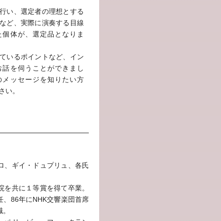
行い、選定者の理想とする
など、実際に演奏する目線
た個体が、選定品となりま
ているポイントなど、イン
お話を伺うことができまし
のメッセージを知りたい方
さい。
ロ、ギイ・ドュプリュ、各氏
院を共に１等賞を得て卒業。
、86年にNHK交響楽団首席
職。