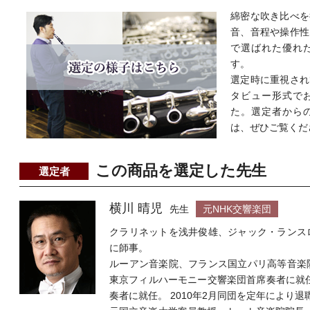
綿密な吹き比べを
音、音程や操作性
で選ばれた優れ
す。
選定時に重視され
タビュー形式で
た。選定者から
は、ぜひご覧くだ
この商品を選定した先生
選定者
横川 晴児
先生
元NHK交響楽団
クラリネットを浅井俊雄、ジャック・ランス
に師事。
ルーアン音楽院、フランス国立パリ高等音楽
東京フィルハーモニー交響楽団首席奏者に就任
奏者に就任。 2010年2月同団を定年により退