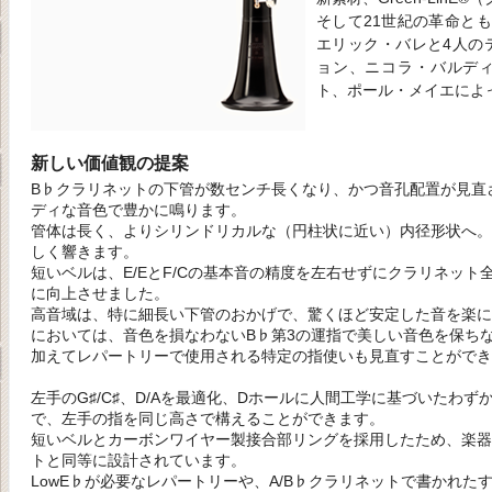
そして21世紀の革命ともい
エリック・バレと4人の
ョン、ニコラ・バルデ
ト、ポール・メイエによ
新しい価値観の提案
B♭クラリネットの下管が数センチ長くなり、かつ音孔配置が見直さ
ディな音色で豊かに鳴ります。
管体は長く、よりシリンドリカルな（円柱状に近い）内径形状へ。
しく響きます。
短いベルは、E/EとF/Cの基本音の精度を左右せずにクラリネッ
に向上させました。
高音域は、特に細長い下管のおかげで、驚くほど安定した音を楽に
においては、音色を損なわないB♭第3の運指で美しい音色を保ち
加えてレパートリーで使用される特定の指使いも見直すことができ
左手のG♯/C♯、D/Aを最適化、Dホールに人間工学に基づいたわ
で、左手の指を同じ高さで構えることができます。
短いベルとカーボンワイヤー製接合部リングを採用したため、楽器
トと同等に設計されています。
LowE♭が必要なレパートリーや、A/B♭クラリネットで書かれた