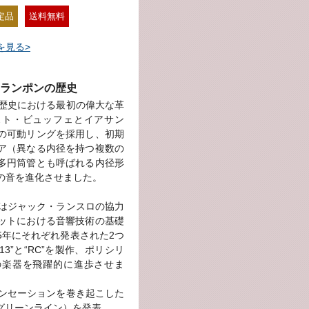
定品
送料無料
を見る>
ランポンの歴史
の歴史における最初の偉大な革
スト・ビュッフェとイアサン
の可動リングを採用し、初期
ア（異なる内径を持つ複数の
多円筒管とも呼ばれる内径形
の音を進化させました。
レはジャック・ランスロの協力
ットにおける音響技術の基礎
75年にそれぞれ発表された2つ
3”と“RC”を製作、ポリシリ
の楽器を飛躍的に進歩させま
センセーションを巻き起こした
E®（グリーンライン）を発表。