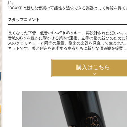
に。
“BCXXI”は新たな音楽の可能性を追求できる楽器として称賛を得
スタッフコメント
長くなった下管、低音のLowE♭/B♭キー、再設計された短いベ
音域のB♭を豊かに響かせる第3の運指、左手の指の並びのために
来のクラリネットと同等の重量。従来の楽器を見直して生まれた、
ネットです。美と創造を追求する奏者たちに新たな価値観を提案し
購入はこちら