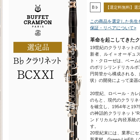
B♭
【選定料無料】選
この商品を選定した先生
保証・リペアについて>
革命を起こしてきたク
19世紀のクラリネット
新者、ルイ＝オーギュ
ト・クローゼは、ベーム
のポリシリンドリカルボ
円筒管から構成される、
状）の開発によって楽器
20世紀、ロベール・カ
のもと、現代のクラリネ
を確立し、1954年と19
の神話的クラリネット“R1
ンドリカルな内径系統
す。
20世紀末には、業界に
新素材、Green-Lin