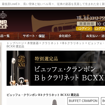
最低音LowE♭、長い管体と短いベル等々、従来の楽器を見直して生まれた全く新
トップページ
>
木管楽器
>
クラリネット
>
B♭クラリネット
> ビュッフェ
BCXXI 選定品
ビュッフェ・クランポン B♭クラリネット BCXXI 選定品
BUFFET CRAMPON
B