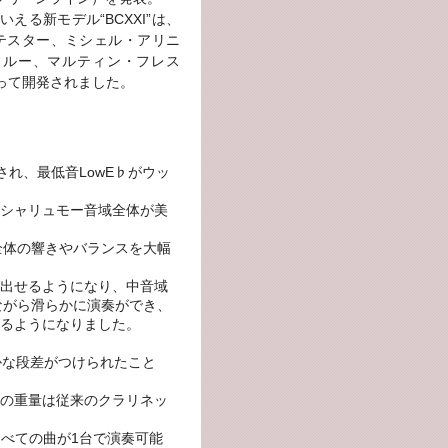
える新モデル“BCXXI”は、
テスター、ミシェル・アリニ
ィルー、マルティン・フレス
って開発されました。
れ、最低音LowE♭がウッ
シャリュモー音域全体が美
ト全体の響きやバランスを大幅
出せるようになり、中音域
ながら滑らかに演奏ができ、
るようになりました。
ずかな段差がつけられたこと
の重量は従来のクラリネッ
すべての曲が1台で演奏可能