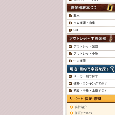
教本
ソロ楽譜・曲集
CD
アウトレット楽器
アウトレット小物
中古楽器
メーカー別
で探す
価格・ランキング
で探す
初級・中級・上級
で探す
会社紹介
保証について