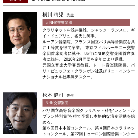
横川 晴児
先生
元NHK交響楽団
クラリネットを浅井俊雄、ジャック・ランスロ、ギ
イ・ドュプリュ、各氏に師事。
ルーアン音楽院、フランス国立パリ高等音楽院を共
に１等賞を得て卒業。 東京フィルハーモニー交響
楽団首席奏者に就任、86年にNHK交響楽団首席奏
者に就任。 2010年2月同団を定年により退職。
元国立音楽大学客員教授、トート音楽院院長、パ
リ・ビュッフェ・クランポン社及びリコ・インター
ナショナル社専属テスター。
松本 健司
先生
NHK交響楽団
パリ国立高等音楽院クラリネット科を“レオン・ル
ブラン特別賞”を得て卒業し本格的な演奏活動を始
める。
第６回日本木管コンクール、第４回日本クラリネッ
トコンクール、第22回トゥーロン国際音楽コンクー