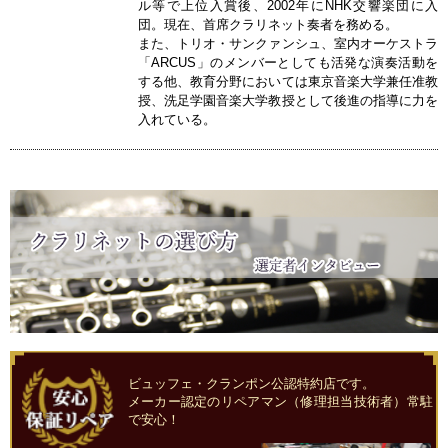
ル等で上位入賞後、2002年にNHK交響楽団に入
団。現在、首席クラリネット奏者を務める。
また、トリオ・サンクァンシュ、室内オーケストラ
「ARCUS」のメンバーとしても活発な演奏活動を
する他、教育分野においては東京音楽大学兼任准教
授、洗足学園音楽大学教授として後進の指導に力を
入れている。
ビュッフェ・クランポン公認特約店です。
メーカー認定のリペアマン（修理担当技術者）常駐
で安心！