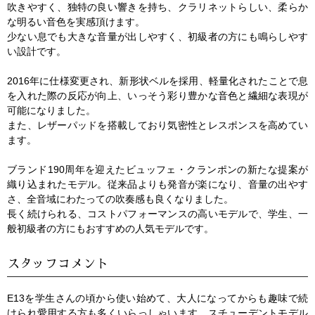
吹きやすく、独特の良い響きを持ち、クラリネットらしい、柔らか
な明るい音色を実感頂けます。
少ない息でも大きな音量が出しやすく、初級者の方にも鳴らしやす
い設計です。
2016年に仕様変更され、新形状ベルを採用、軽量化されたことで息
を入れた際の反応が向上、いっそう彩り豊かな音色と繊細な表現が
可能になりました。
また、レザーパッドを搭載しており気密性とレスポンスを高めてい
ます。
ブランド190周年を迎えたビュッフェ・クランポンの新たな提案が
織り込まれたモデル。従来品よりも発音が楽になり、音量の出やす
さ、全音域にわたっての吹奏感も良くなりました。
長く続けられる、コストパフォーマンスの高いモデルで、学生、一
般初級者の方にもおすすめの人気モデルです。
スタッフコメント
E13を学生さんの頃から使い始めて、大人になってからも趣味で続
けられ愛用する方も多くいらっしゃいます。スチューデントモデル