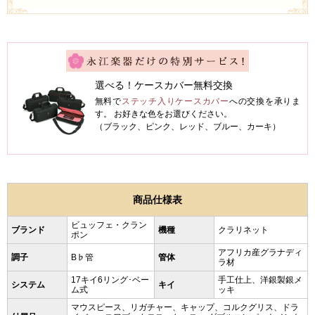
選べる！ケースカバー無料交換
無料で
ステッチ入りケースカバー
への交換を承りま
す。 お好きな色をお選びください。
（ブラック、ピンク、レッド、ブルー、カーキ）
商品仕様表
ビュッフェ・クラン
ブランド
機種
クラリネット
ポン
アフリカ産グラナディ
調子
B♭管
管体
ラ材
17キイ6リング･ベー
手工仕上、洋銀製銀メ
システム
キイ
ム式
ッキ
マウスピース、リガチャー、キャップ、コルクグリス、ドラ