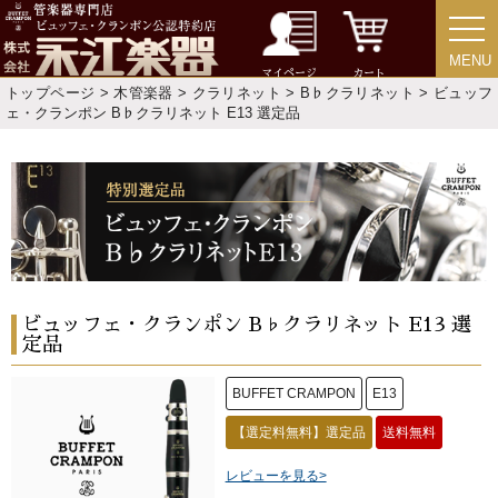
MENU
MENU
マイページ
カート
トップページ
>
木管楽器
>
クラリネット
>
B♭クラリネット
> ビュッフ
ェ・クランポン B♭クラリネット E13 選定品
ビュッフェ・クランポン B♭クラリネット E13 選
定品
BUFFET CRAMPON
E13
【選定料無料】選定品
送料無料
レビューを見る>