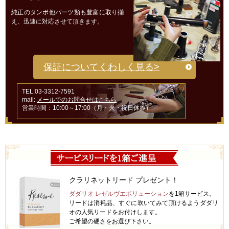
純正のタンポ他パーツ類も豊富に取り揃
え、迅速に対応させて頂きます。
保証についてくわしく見る>
TEL:03-3312-7591
mail:
メールでのお問合せはこちら
営業時間：10:00～17:00（月・火・祝日休み）
クラリネットリード プレゼント！
ダダリオ レゼルヴエボリューション
を1箱サービス。
リードは消耗品、すぐに吹いてみて頂けるようダダリ
オの人気リードをお付けします。
ご希望の硬さをお選び下さい。