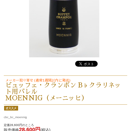
メーカー取り寄せ(通常1週間以内に発送)
ビュッフェ・クランポン B♭クラリネッ
ト用バレル
MOENNIG（メーニッヒ）
cbc_bc_moennig
定価28,600円のところ
28,600円
販売価格
(税込)