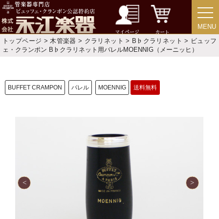
MENU
MENU
マイページ
カート
トップページ
>
木管楽器
>
クラリネット
>
B♭クラリネット
> ビュッフ
ェ・クランポン B♭クラリネット用バレルMOENNIG（メーニッヒ）
BUFFET CRAMPON
バレル
MOENNIG
送料無料
新規会員登録
ログイン・マイページ
ご利用ガイド
サポート・保証
よくあるご質問
会社紹介
特定商取引法
プライバシー・ポリシー