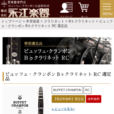
MENU
MENU
マイページ
カート
トップページ
>
木管楽器
>
クラリネット
>
B♭クラリネット
> ビュッフ
ェ・クランポン B♭クラリネット RC 選定品
ビュッフェ・クランポン B♭クラリネット RC 選定
品
BUFFET CRAMPON
RC
【選定料無料】選定品
送料無料
レビューを見る>