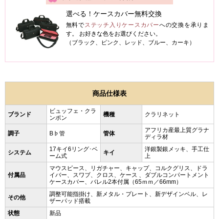
選べる！ケースカバー無料交換
無料で
ステッチ入りケースカバー
への交換を承りま
す。 お好きな色をお選びください。
（ブラック、ピンク、レッド、ブルー、カーキ）
商品仕様表
ビュッフェ・クラ
ブランド
機種
クラリネット
ンポン
アフリカ産最上質グラナ
調子
B♭管
管体
ディラ材
17キイ6リング･ベ
洋銀製銀メッキ、手工仕
システム
キイ
ーム式
上
マウスピース、リガチャー、キャップ、コルクグリス、ドラ
付属品
イバー、スワブ、クロス、ケース 、ダブルコンパートメント
ケースカバー、バレル2本付属（65ｍｍ／66mm）
調整可能指掛け、新メタル・プレート、新デザインベル、レ
その他
ザーパッド搭載
状態
新品