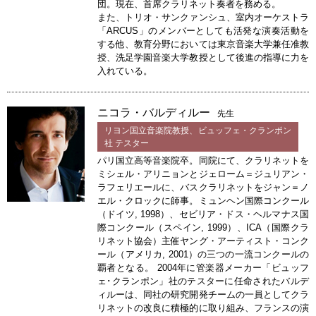
団。現在、首席クラリネット奏者を務める。
また、トリオ・サンクァンシュ、室内オーケストラ
「ARCUS」のメンバーとしても活発な演奏活動を
する他、教育分野においては東京音楽大学兼任准教
授、洗足学園音楽大学教授として後進の指導に力を
入れている。
ニコラ・バルディルー
先生
リヨン国立音楽院教授、ビュッフェ・クランポン
社 テスター
パリ国立高等音楽院卒。同院にて、クラリネットを
ミシェル・アリニョンとジェローム＝ジュリアン・
ラフェリエールに、バスクラリネットをジャン＝ノ
エル・クロックに師事。ミュンヘン国際コンクール
（ドイツ, 1998）、セビリア・ドス・ヘルマナス国
際コンクール（スペイン, 1999）、ICA（国際クラ
リネット協会）主催ヤング・アーティスト・コンク
ール（アメリカ, 2001）の三つの一流コンクールの
覇者となる。 2004年に管楽器メーカー「ビュッフ
ェ･クランポン」社のテスターに任命されたバルデ
ィルーは、同社の研究開発チームの一員としてクラ
リネットの改良に積極的に取り組み、フランスの演