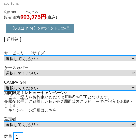
cbc_bc_rc
定価709,500円のところ
603,075円
販売価格
(税込)
【6,031 円分】のポイントご進呈
[ 送料込 ]
サービスリードサイズ
ケースカバー
CAMPAIGN
期間限定！レビューキャンペーン♪
レビュー記入をお約束いただくと即時5％OFFとなります。
楽器がお手元に到着した日から2週間以内にレビューのご記入をお願い
します。
→キャンペーン詳細はこちら
選定者
数量