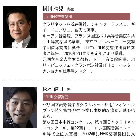
横川 晴児
先生
元NHK交響楽団
クラリネットを浅井俊雄、ジャック・ランスロ、ギ
イ・ドュプリュ、各氏に師事。
ルーアン音楽院、フランス国立パリ高等音楽院を共
に１等賞を得て卒業。 東京フィルハーモニー交響
楽団首席奏者に就任、86年にNHK交響楽団首席奏
者に就任。 2010年2月同団を定年により退職。
元国立音楽大学客員教授、トート音楽院院長、パ
リ・ビュッフェ・クランポン社及びリコ・インター
ナショナル社専属テスター。
松本 健司
先生
NHK交響楽団
パリ国立高等音楽院クラリネット科を“レオン・ル
ブラン特別賞”を得て卒業し本格的な演奏活動を始
める。
第６回日本木管コンクール、第４回日本クラリネッ
トコンクール、第22回トゥーロン国際音楽コンクー
ル等で上位入賞後、2002年にNHK交響楽団に入