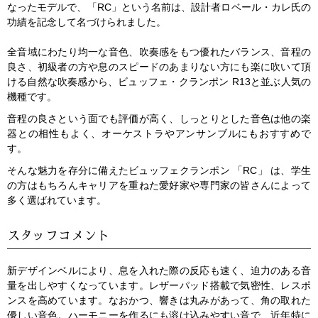
なったモデルで、「RC」という名前は、設計者ロベール・カレ氏の
功績を記念して名づけられました。
全音域にわたり均一な音色、吹奏感をもつ優れたバランス、音程の
良さ、初級者の方や息のスピードのあまりない方にも楽に吹いて頂
ける自然な吹奏感から、ビュッフェ・クランポン R13と並ぶ人気の
機種です。
音程の良さという面でも評価が高く、しっとりとした音色は他の楽
器との相性もよく、オーケストラやアンサンブルにもおすすめで
す。
そんな魅力を存分に備えたビュッフェクランポン 「RC」 は、学生
の方はもちろんキャリアを重ねた愛好家や専門家の皆さんによって
多く選ばれています。
スタッフコメント
新デザインベルにより、息を入れた際の反応も速く、迫力のある音
量を出しやすくなっています。レザーパッド搭載で気密性、レスポ
ンスを高めています。なおかつ、響きは丸みがあって、角の取れた
優しい音色。ハーモニーを作るにも溶け込みやすい音で、近年特に