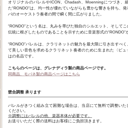
オリジナルのバレルやICON、Chadash、Moenningにつづ
た“RONDO”は、均一性が優れていながらも豊かな響きを持ち、
パのオーケストラ奏者の間で瞬く間に広がりました。
“RONDO”という名は、丸みを帯びた独自のシルエット、そして
伝統に根ざしたものであることを示すために音楽形式の“RONDO
“RONDO”バレルは、クラリネットの魅力を最大限に引き出すべ
て美しい音色を求めるクラリネット奏者のために生まれた〈ビュ
はの名品です。
こちらのページは、グレナディラ製の商品ページです。
同商品、モパネ製の商品ページはこちら
篏合調整 承ります
バレルがきつく組み立て困難な場合は、当店にて無料で調整いた
ください。
※調整にはバレルの他、楽器本体が必要です。
お送りいただく際の送料はお客様にご負担頂きます。