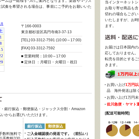
ルームは一組様ずつのご案内となります。楽器やマウス
当インターネットシ
ご試奏を希望される場合は、事前にご予約をお願いいた
お取り寄せ商品も含
切れの場合もござい
いたしますが、お時
ます。
〒166-0003
東京都杉並区高円寺南3-37-13
[TEL] 03-3312-7591 (10:00～17:00)
お届けは日本国内の
[FAX] 03-3312-7592
応しておりません。
■ 営業時間：10:00～17:00
転売を目的とするご
■ 定休日 ：月曜日・火曜日・祝日
きます。
お買い上げ
1万円以
品 海外発送は除
お買い上げ1万円未
佐川急便
・
ヤマト
・銀行振込・郵便振込・ジャックス分割・Amazon
[配送可能時間]
後払いからお選びいただけます。
銀行振込
郵便振込
手数料無料で
ご入金確認後の発送です。（前払い）
手数料330