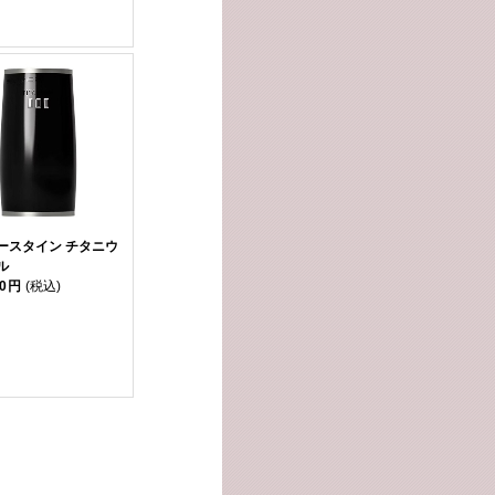
ースタイン チタニウ
ル
00円
(税込)