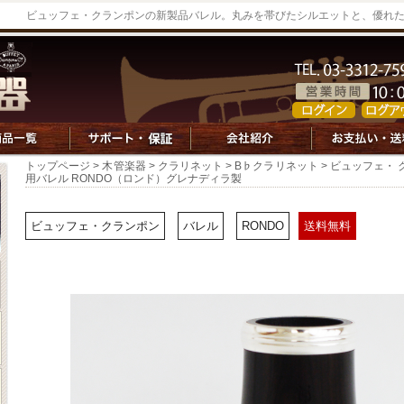
ビュッフェ・クランポンの新製品バレル。丸みを帯びたシルエットと、優れ
トップページ
>
木管楽器
>
クラリネット
>
B♭クラリネット
> ビュッフェ・ 
用バレル RONDO（ロンド）グレナディラ製
ビュッフェ・クランポン
バレル
RONDO
送料無料