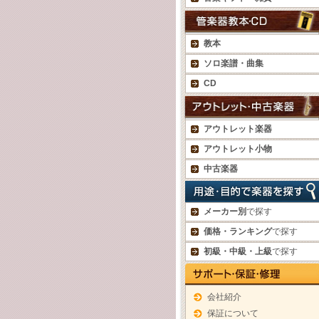
教本
ソロ楽譜・曲集
CD
アウトレット楽器
アウトレット小物
中古楽器
メーカー別
で探す
価格・ランキング
で探す
初級・中級・上級
で探す
会社紹介
保証について