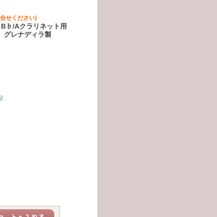
合せください)
 B♭/Aクラリネット用
ド）グレナディラ製
呈