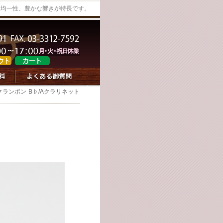
た均一性、豊かな響きが特長です。
クランポン B♭/Aクラリネット