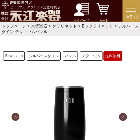
MENU
MENU
マイページ
カート
トップページ
>
木管楽器
>
クラリネット
>
B♭クラリネット
> シルバース
タイン チタニウムバレル
Silverstein
シルバースタイン
バレル
チタニウム
送料無料