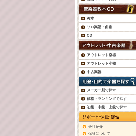
教本
ソロ楽譜・曲集
CD
アウトレット楽器
アウトレット小物
中古楽器
メーカー別
で探す
価格・ランキング
で探す
初級・中級・上級
で探す
会社紹介
保証について