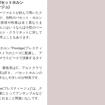
バセットホルン
ージュ)
ーツァルトが好んで用いたク
が、当時のバセット・ホルン
の形状や性格は全く異なりま
ルンはいうならば小型のベー
ルト・クラリネットに対して
 呼ぶこともあります。
ン”Prestige(プレスティ
ケストラのニーズに配慮し、 ア
マウスピースで演奏するタイ
。
、最低音はC。アルトクラリ
音はE♭。 バセットホルンの
作もしやすいのが特長です。
ige(プレスティージュ)”は、ク
家にとってアンサンブルなど
くれること間違いなしです。