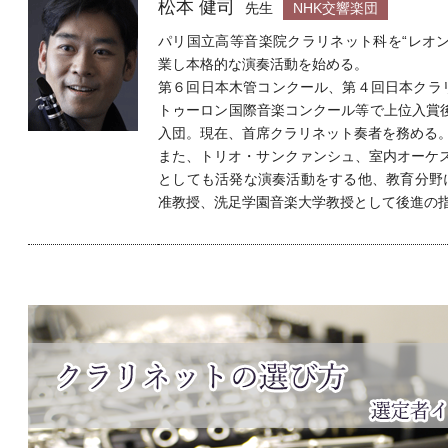
松本 健司
先生
NHK交響楽団
パリ国立高等音楽院クラリネット科を“レオ
業し本格的な演奏活動を始める。
第６回日本木管コンクール、第４回日本クラ
トゥーロン国際音楽コンクール等で上位入賞後、
入団。現在、首席クラリネット奏者を務める
また、トリオ・サンクァンシュ、室内オーケス
としても活発な演奏活動をする他、教育分野
准教授、洗足学園音楽大学教授として後進の