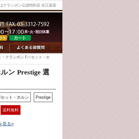
入はクランポン公認特約店 永江楽器
ェ・クランポン Fバセット・ホ
Prestige 選
バセット・ホルン
Prestige
送料無料
を見る>