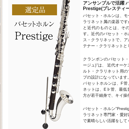
アンサンブルで活躍
Prestige(プレスティ
バセット・ホルンは、モ
ラリネット属の楽器です
と近代のものとは、そ
す。近代のバセット・ホ
ス・クラリネットで、ア
テナー・クラリネットと
クランポンのバセット・ホル
ージュ)”は、 近代オー
ルト・クラリネット用の
プの設計になっています
バセットホルンは、F管
ネットは、E♭管、最低
方が若干細身で、キイ操
バセット・ホルン”Prest
ラリネット専門家・愛好
で素晴らしい活躍をして