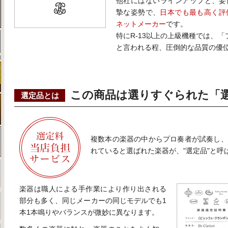
他社にはないラインアップと、妥
摯な姿勢で、
日本でも最も高く評価
ネットメーカー
です。
特にR-13以上の上級機種では、
と言われる程、圧倒的な品質の優
この商品は選りすぐられた「
選定品とは
複数本の楽器の中からプロ奏者が試奏し、
れていると選ばれた楽器が、"選定品"と呼
楽器は職人による手作業により作り出される
部分も多く、同じメーカーの同じモデルでも1
本1本鳴りやバランスが微妙に異なります。