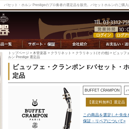
バセット・ホルン Prestigeのプロ奏者の選定品を販売。バセットホルンのご購
トップページ
>
木管楽器
>
クラリネット
>
クラリネット(その他)
> ビュッフ
ルン Prestige 選定品
ビュッフェ・クランポン Fバセット・ホルン 
定品
BUFFET CRAMPON
【選定料無料】選定品
この商品を選定した先生
保証・リペアについて>