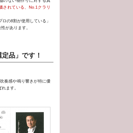
協のない物作りに対する真
されている、No.1クラリ
「プロの8割が使用している」
位性があります。
選定品」です！
吹奏感や鳴り響きが特に優
ばれます。