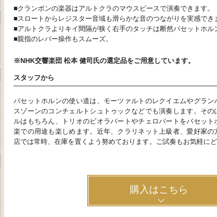
■クランポンの楽器はアルトクラのマウスピースで演奏できます。
■スロートからレジスター音域も滑らかな音のつながりを実感でき
■アルトクラよりキイ間隔が狭く右手のタッチは断然バセットホル
■親指のレバー操作もスムーズ。
※NHK交響楽団 松本 健司氏の選定品をご用意しています。
スタッフから
バセットホルンの使い道は、モーツァルトのレクイエムやグラン
スゾーンのコンチェルトシュトゥックなどでも演奏します。その
ルはもちろん、トリオのビオラパートやチェロパートをバセット
楽での用途も楽しめます。近年、クラリネット上級者、愛好家の
店では常時、在庫を置くよう努めております。ご試奏もお気軽にど
購入はこちら