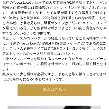
既存のTosca LowCと比べて組み立て部分が1箇所増えており、ベル
部分との接合部には真鍮製のジョイントリングが採用されていま
す。 金属部分が多くなることで重量が増すような印象を受けます
が、比較すると差は100～200g前後とほぼ感じられない程度。 しか
し吹奏感には差が見られ、延長管タイプは上述のジョイントリング
が増えている分、より低音域が締まりまとまりのある音色を作りや
すくなっているような印象です。
また、ケースがコンパクトかつ軽量となっていることも特筆すべき
点。従来のTosca LowCが約8.4キロ(楽器・ケース含)であるのに対
し、こちらの延長管タイプは約7.5キロと1キロ近く軽く、サイズも
アルトサックスのケース程と非常にコンパクト。
小物やマウスピースを収納するスペースがないため、マウスピース
はサイドのポーチに、小物類は外ポケットに収納して頂く形となり
ます。
組み立てに少し慣れが必要ですが、きちんと取り扱うことができれ
ばとても頼りになる1本となりそうです。
購入はこちら