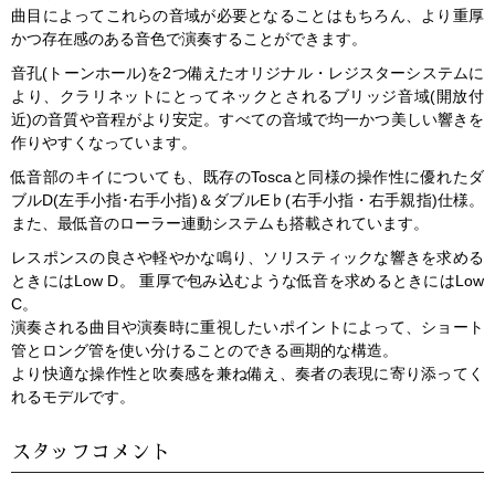
曲目によってこれらの音域が必要となることはもちろん、より重厚
かつ存在感のある音色で演奏することができます。
音孔(トーンホール)を2つ備えたオリジナル・レジスターシステムに
より、クラリネットにとってネックとされるブリッジ音域(開放付
近)の音質や音程がより安定。すべての音域で均一かつ美しい響きを
作りやすくなっています。
低音部のキイについても、既存のToscaと同様の操作性に優れたダ
ブルD(左手小指･右手小指)＆ダブルE♭(右手小指・右手親指)仕様。
また、最低音のローラー連動システムも搭載されています。
レスポンスの良さや軽やかな鳴り、ソリスティックな響きを求める
ときにはLow D。 重厚で包み込むような低音を求めるときにはLow
C。
演奏される曲目や演奏時に重視したいポイントによって、ショート
管とロング管を使い分けることのできる画期的な構造。
より快適な操作性と吹奏感を兼ね備え、奏者の表現に寄り添ってく
れるモデルです。
スタッフコメント