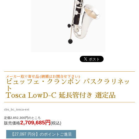
メーカー取り寄せ品(納期はお問合せ下さい)
ビュッフェ・クランポン バスクラリネッ
ト
Tosca LowD-C 延長管付き 選定品
cbs_bc_tosca-ext
定価2,852,300円のところ
2,709,685円
販売価格
(税込)
【27,097 円分】のポイントご進呈