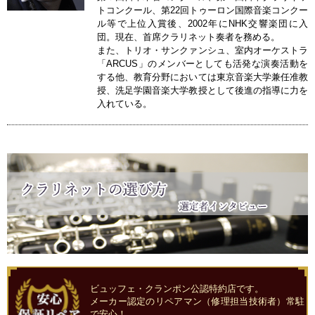
トコンクール、第22回トゥーロン国際音楽コンクー
ル等で上位入賞後、2002年にNHK交響楽団に入
団。現在、首席クラリネット奏者を務める。
また、トリオ・サンクァンシュ、室内オーケストラ
「ARCUS」のメンバーとしても活発な演奏活動を
する他、教育分野においては東京音楽大学兼任准教
授、洗足学園音楽大学教授として後進の指導に力を
入れている。
ビュッフェ・クランポン公認特約店です。
メーカー認定のリペアマン（修理担当技術者）常駐
で安心！