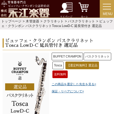
MENU
MENU
マイページ
カート
トップページ
>
木管楽器
>
クラリネット
>
バスクラリネット
> ビュッフ
ェ・クランポン バスクラリネットTosca LowD-C 延長管付き 選定品
ビュッフェ・クランポン バスクラリネット
Tosca LowD-C 延長管付き 選定品
BUFFET CRAMPON
バスクラリネット
Tosca
【選定料無料】選定品
送料無料
この商品を選定した先生を見る>
保証・リペアについて>