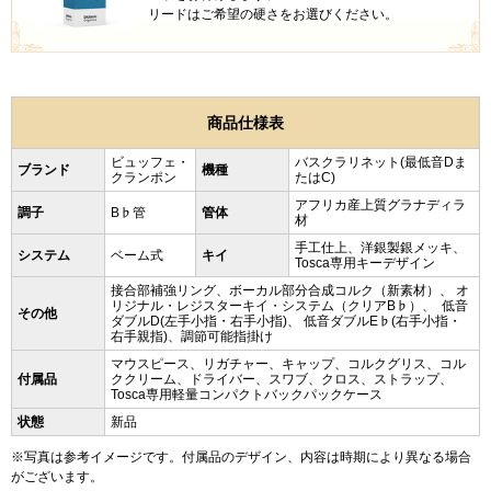
リードはご希望の硬さをお選びください。
商品仕様表
ビュッフェ・
バスクラリネット(最低音Dま
ブランド
機種
クランポン
たはC)
アフリカ産上質グラナディラ
調子
B♭管
管体
材
手工仕上、洋銀製銀メッキ、
システム
ベーム式
キイ
Tosca専用キーデザイン
接合部補強リング、ボーカル部分合成コルク（新素材）、 オ
リジナル・レジスターキイ・システム（クリアB♭）、 低音
その他
ダブルD(左手小指・右手小指)、 低音ダブルE♭(右手小指・
右手親指)、調節可能指掛け
マウスピース、リガチャー、キャップ、コルクグリス、コル
付属品
ククリーム、ドライバー、スワブ、クロス、ストラップ、
Tosca専用軽量コンパクトバックパックケース
状態
新品
※写真は参考イメージです。付属品のデザイン、内容は時期により異なる場合
がございます。