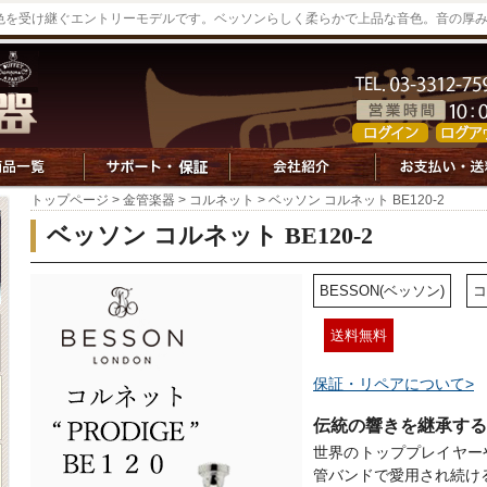
色を受け継ぐエントリーモデルです。ベッソンらしく柔らかで上品な音色。音の厚
トップページ
>
金管楽器
>
コルネット
> ベッソン コルネット BE120-2
ベッソン コルネット BE120-2
BESSON(ベッソン)
コ
送料無料
保証・リペアについて>
伝統の響きを継承する
世界のトッププレイヤー
管バンドで愛用され続け