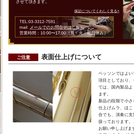
させて頂きます。
保証についてくわしく見る>
TEL:03-3312-7591
mail:
メールでのお問合せはこちら
営業時間：10:00〜17:00（月・火・祝日休み）
表面仕上げについて
ご注意
ベッソンではよい
項目としており、
ては、国内製品よ
ます。
新品の段階で小さ
仕上げムラ、ほこ
合でも、演奏に支
扱っております。
お願い申し上げま