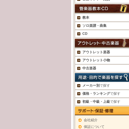
教本
ソロ楽譜・曲集
CD
アウトレット楽器
アウトレット小物
中古楽器
メーカー別
で探す
価格・ランキング
で探す
初級・中級・上級
で探す
会社紹介
保証について