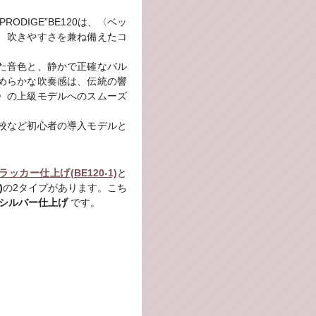
ODIGE”BE120は、〈ベッ
、吹きやすさを兼ね備えたコ
た音色と、静かで正確なバル
めらかな吹奏感は、伝統の響
〉の上級モデルへのスムーズ
校など初心者の導入モデルと
ラッカー仕上げ(BE120-1)
と
)
の2タイプがあります。こち
-2 シルバー仕上げ
です。