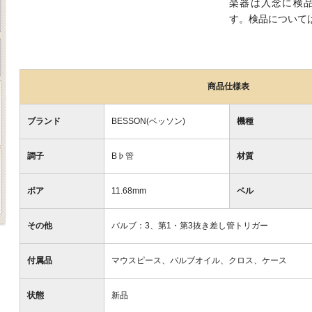
楽器は入念に検
す。検品について
商品仕様表
ブランド
BESSON(ベッソン)
機種
調子
B♭管
材質
ボア
11.68mm
ベル
その他
バルブ：3、第1・第3抜き差し管トリガー
付属品
マウスピース、バルブオイル、クロス、ケース
状態
新品