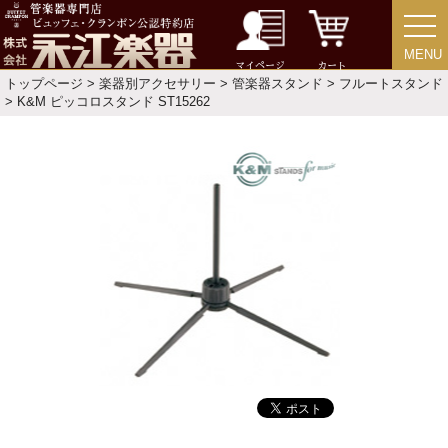
ソロ楽譜・曲集
MENU
MENU
CD
マイページ
カート
トップページ
>
楽器別アクセサリー
>
管楽器スタンド
>
フルートスタンド
> K&M ピッコロスタンド ST15262
中古・アウトレット
アウトレット
中古楽器
今月のお買い得品
目的・用途別で楽器を探す
メーカー別で探す