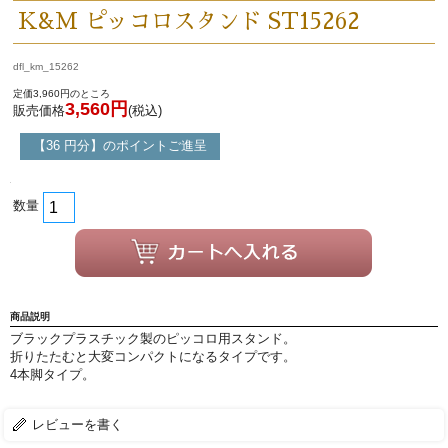
K&M ピッコロスタンド ST15262
価格・ランキングで探す
dfl_km_15262
初級・中級・上級で探す
定価3,960円のところ
3,560円
販売価格
(税込)
【36 円分】のポイントご進呈
永江楽器人気コンテンツ
数量
新商品・新規取り扱い商品
セール・イベント情報
商品説明
ブラックプラスチック製のピッコロ用スタンド。
折りたたむと大変コンパクトになるタイプです。
人気の永江楽器コラム
4本脚タイプ。
「楽器をはじめよう」
レビューを書く
お手入れ方法