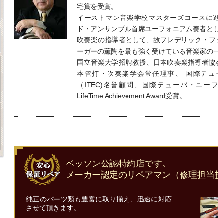
宅賞を受賞。
イーストマン音楽学校マスターズコースに
ド・アンサンブル首席ユーフォニアム奏者と
吹奏楽の指導者として、故フレデリック・フ
ーガーの薫陶を最も強く受けている音楽家の
国立音楽大学招聘教授、日本吹奏楽指導者協
本管打・吹奏楽学会常任理事、 国際テュ
（ITEC)名誉顧問、国際テューバ・ユーフ
LifeTime Achievement Award受賞。
ベッソン公認特約店です。
メーカー認定のリペアマン（修理担当
純正のパーツ類も豊富に取り揃え、迅速に対応
させて頂きます。