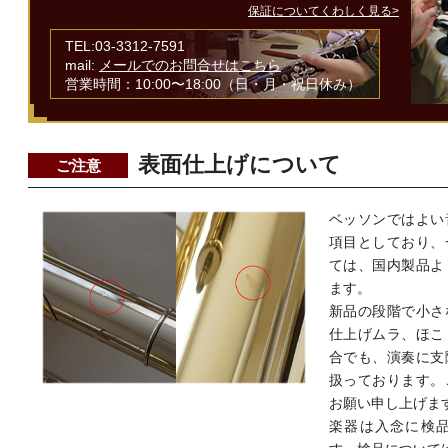
保証についてくわしく見る>
TEL:03-3312-7591
mail:
メールでのお問合せはこちら
営業時間：10:00〜18:00（日・月・祝日休み）
表面仕上げについて
ご注意
ベッソンではよい
項目としており、
ては、国内製品よ
ます。
新品の段階で小さ
仕上げムラ、ほこ
合でも、演奏に支
扱っております。
お願い申し上げま
楽器は入念に検