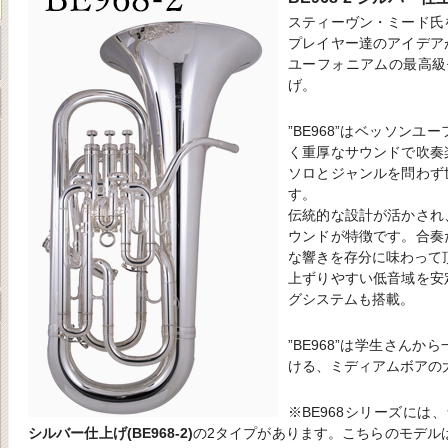
スティーヴン・ミード氏
プレイヤー達のアイデア
ユーフォニアムの最高級モ
げ。
”BE968”はベッソン
く重厚なサウンドで吹奏
ソロとジャンルを問わず
す。
伝統的な設計が活かされ
ウンドが特徴です。合奏
な響きを存分に味わって
上ずりやすい低音域を安
グシステムも搭載。
”BE968”は学生さん
ける、ミディアムボアの
※BE968シリーズには、
シルバー仕上げ(BE968-2)
の2タイプがあります。こちらのモデル