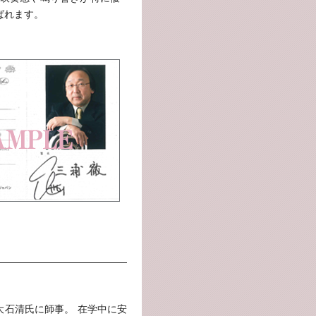
ばれます。
大石清氏に師事。 在学中に安