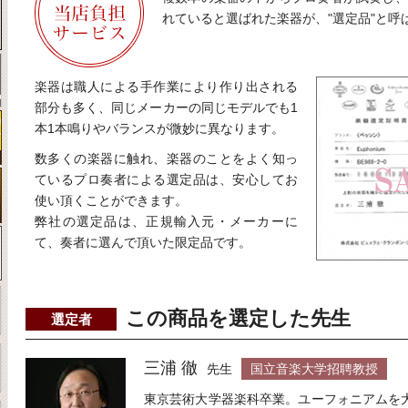
れていると選ばれた楽器が、"選定品"と呼
楽器は職人による手作業により作り出される
部分も多く、同じメーカーの同じモデルでも1
本1本鳴りやバランスが微妙に異なります。
数多くの楽器に触れ、楽器のことをよく知っ
ているプロ奏者による選定品は、安心してお
使い頂くことができます。
弊社の選定品は、正規輸入元・メーカーに
て、奏者に選んで頂いた限定品です。
この商品を選定した先生
選定者
三浦 徹
先生
国立音楽大学招聘教授
東京芸術大学器楽科卒業。ユーフォニアムを