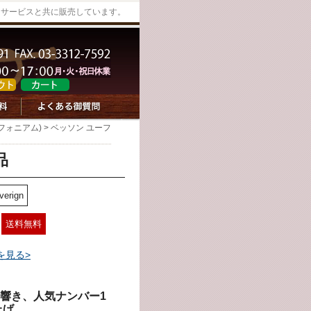
ーサービスと共に販売しています。
フォニアム)
> ベッソン ユーフ
品
verign
送料無料
を見る>
響き、人気ナンバー1
上げ