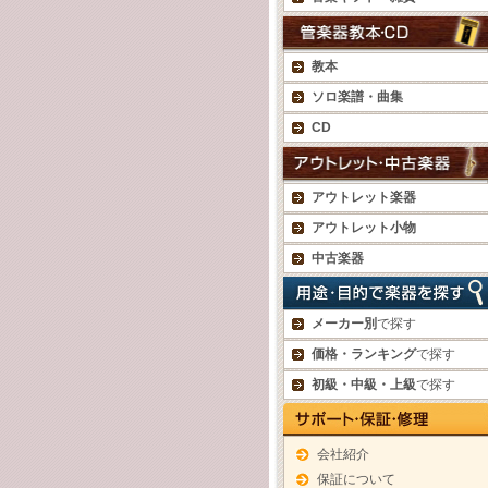
教本
ソロ楽譜・曲集
CD
アウトレット楽器
アウトレット小物
中古楽器
メーカー別
で探す
価格・ランキング
で探す
初級・中級・上級
で探す
会社紹介
保証について