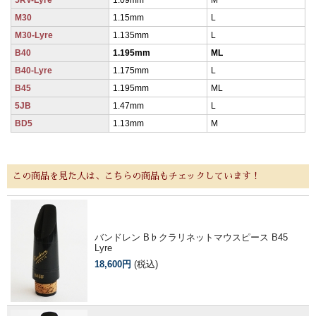
M30
1.15mm
L
M30-Lyre
1.135mm
L
B40
1.195mm
ML
B40-Lyre
1.175mm
L
B45
1.195mm
ML
5JB
1.47mm
L
BD5
1.13mm
M
この商品を見た人は、こちらの商品もチェックしています！
バンドレン B♭クラリネットマウスピース B45
Lyre
18,600円
(税込)