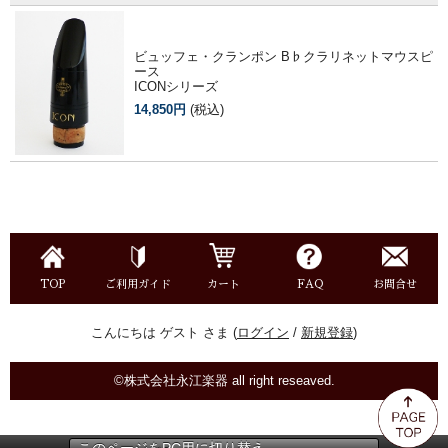
ビュッフェ・クランポン B♭クラリネットマウスピ
ース
ICONシリーズ
14,850円
(税込)
TOP
ご利用ガイド
カート
FAQ
お問合せ
こんにちは ゲスト さま (
ログイン
/
新規登録
)
©株式会社永江楽器 all right reseaved.