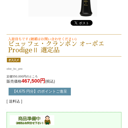
入荷待ちです(納期はお問い合わせください)
ビュッフェ・クランポン オーボエ
ProdigeⅡ 選定品
obe_bc_pro
定価550,000円のところ
467,500円
販売価格
(税込)
【4,675 円分】のポイントご進呈
[ 送料込 ]