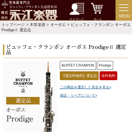
MENU
MENU
マイページ
カート
トップページ
>
木管楽器
>
オーボエ
> ビュッフェ・クランポン オーボエ
ProdigeⅡ 選定品
ビュッフェ・クランポン オーボエ ProdigeⅡ 選定
品
BUFFET CRAMPON
Prodige
【選定料無料】選定品
送料無料
この商品を選定した先生を見る>
保証・リペアについて>