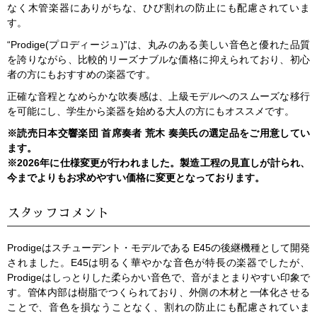
なく木管楽器にありがちな、ひび割れの防止にも配慮されていま
す。
“Prodige(プロディージュ)”は、丸みのある美しい音色と優れた品質
を誇りながら、比較的リーズナブルな価格に抑えられており、初心
者の方にもおすすめの楽器です。
正確な音程となめらかな吹奏感は、上級モデルへのスムーズな移行
を可能にし、学生から楽器を始める大人の方にもオススメです。
※読売日本交響楽団 首席奏者 荒木 奏美氏の選定品をご用意してい
ます。
※2026年に仕様変更が行われました。製造工程の見直しが計られ、
今までよりもお求めやすい価格に変更となっております。
スタッフコメント
Prodigeはスチューデント・モデルである E45の後継機種として開発
されました。E45は明るく華やかな音色が特長の楽器でしたが、
Prodigeはしっとりした柔らかい音色で、音がまとまりやすい印象で
す。管体内部は樹脂でつくられており、外側の木材と一体化させる
ことで、音色を損なうことなく、割れの防止にも配慮されていま