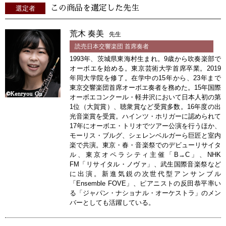
この商品を選定した先生
選定者
荒木 奏美
先生
読売日本交響楽団 首席奏者
1993年、茨城県東海村生まれ。9歳から吹奏楽部で
オーボエを始める。東京芸術大学首席卒業。2019
年同大学院を修了。在学中の15年から、23年まで
東京交響楽団首席オーボエ奏者を務めた。15年国際
オーボエコンクール・軽井沢において日本人初の第
1位（大賀賞）、聴衆賞など受賞多数。16年度の出
光音楽賞を受賞。ハインツ・ホリガーに認められて
17年にオーボエ・トリオでツアー公演を行うほか、
モーリス・ブルグ、シェレンベルガーら巨匠と室内
楽で共演。東京・春・音楽祭でのデビューリサイタ
ル、東京オペラシティ主催「B→C」、NHK
FM「リサイタル・ノヴァ」、武生国際音楽祭など
に出演。新進気鋭の次世代型アンサンブル
「Ensemble FOVE」、ピアニストの反田恭平率い
る「ジャパン・ナショナル・オーケストラ」のメン
バーとしても活躍している。