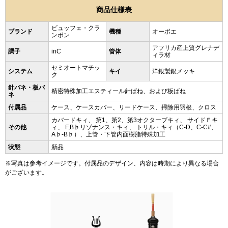
商品仕様表
ビュッフェ・クラ
ブランド
機種
オーボエ
ンポン
アフリカ産上質グレナデ
調子
inC
管体
ィラ材
セミオートマチッ
システム
キイ
洋銀製銀メッキ
ク
針バネ・板バ
精密特殊加工エスティール針ばね、および板ばね
ネ
付属品
ケース、ケースカバー、リードケース、掃除用羽根、クロス
カバードキィ、 第1、第2、第3オクターブキィ、 サイドＦキ
その他
ィ、 F,B♭リゾナンス・キィ、 トリル・キィ（C-D、C-C#、
A♭-B♭）、上管・下管内面樹脂特殊加工
状態
新品
※写真は参考イメージです。付属品のデザイン、内容は時期により異なる場合
がございます。