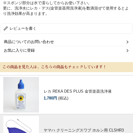
※スポンジ部分は水で濡らしてからお使い下さい。
更に、洗浄水にレカ・デス(金管楽器用洗浄液)を数滴混ぜて使用するとよ
り洗浄効果が高まります。
レビューを書く
商品についてのお問い合わせ
お気に入りに登録
新規会員登録
ログイン・マイページ
この商品を見た人は、こちらの商品もチェックしています！
ご利用ガイド
サポート・保証
よくあるご質問
会社紹介
レカ REKA DES PLUS 金管楽器洗浄液
1,780円
(税込)
特定商取引法
プライバシー・ポリシー
ヤマハ クリーニングスワブ ホルン用 CLSHR3