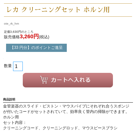
永江楽器人気コンテンツ
レカ クリーニングセット ホルン用
新商品・新規取り扱い商品
ote_rk_hrn
定価3,630円のところ
3,260円
販売価格
(税込)
セール・イベント情報
【33 円分】のポイントご進呈
人気の永江楽器コラム
「楽器をはじめよう」
数量
お手入れ方法
選定者のご紹介
商品説明
金管楽器のスライド・ピストン・マウスパイプにそれぞれ合うスポンジ
が付いたコードがセットされていて、効率良く管内の掃除ができます。
演奏会のお知らせ
ホルン用
セット内容：
クリーニングコード、クリーニングロッド、マウスピースブラシ