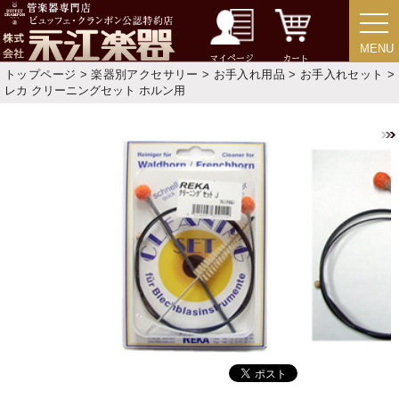
アウトレット
MENU
MENU
中古楽器
マイページ
カート
トップページ
>
楽器別アクセサリー
>
お手入れ用品
>
お手入れセット
>
レカ クリーニングセット ホルン用
今月のお買い得品
目的・用途別で楽器を探す
メーカー別で探す
価格・ランキングで探す
初級・中級・上級で探す