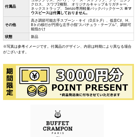
コルクグリス、スパナ、 ケース・ストラップ、クリーニング
クロス、 スワブ2種類、 オリジナルキャップ＆リガチャー、
付属品
ネックストラップ、 Senzo専用軽量バックパックケース
※マ
ウスピースは付属しておりません。
高さ調節可能左手スプーン・キイ（D,E♭,F）、低音C♯、H、
その他
B♭の移行が円滑な左手小指“スパチュラ・テーブル”、調節可
能指かけ
状態
新品
※写真は参考イメージです。付属品のデザイン、内容は時期により異なる場合
がございます。