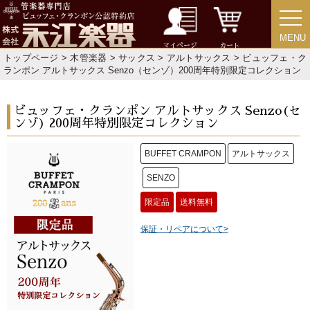
MENU
MENU
マイページ
カート
トップページ
>
木管楽器
>
サックス
>
アルトサックス
> ビュッフェ・ク
ランポン アルトサックス Senzo（センゾ）200周年特別限定コレクション
ビュッフェ・クランポン アルトサックス Senzo(セ
ンゾ) 200周年特別限定コレクション
BUFFET CRAMPON
アルトサックス
SENZO
限定品
送料無料
保証・リペアについて>