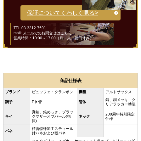
保証についてくわしく見る>
TEL:03-3312-7591
mail:
メールでのお問合せはこちら
営業時間：10:00～17:00（月・火・祝日休み）
商品仕様表
ブランド
ビュッフェ・クランポン
機種
アルトサックス
銅、銅メッキ、ク
調子
E♭管
管体
リアラッカー塗装
真鍮、銀めっき、ブラッ
200周年特別限定
キイ
クマザーオブパール(指
ネック
仕様
貝)
精密特殊加工スティール
バネ
針バネおよび板バネ