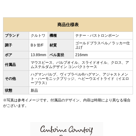
商品仕様表
ブランド
クルトワ
機種
テナー・バストロンボーン
ゴールドブラスベル／ラッカー仕
調子
B♭管/F
材質
上げ
ボア
13.89mm
ベル直径
216mm
マウスピース、バルブオイル、スライドオイル、クロス、ア
付属品
ムステルダムデザイン コンパクトケース
ハグマンバルブ、ヴィブラベル®ハグマン、アジャストメン
その他
ト・ハーモニックブリッジ、ヘビーウエイトライド（イエロ
ーブラス）
状態
新品
※写真は参考イメージです。付属品のデザイン、内容は時期により異なる場合
がございます。