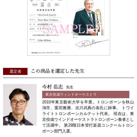
この商品を選定した先生
選定者
今村 岳志
先生
東京佼成ウィンドオーケストラ
2010年東京藝術大学を卒業。トロンボーンを秋山
鴻市、栗田雅勝、吉川武典の各氏に師事。 トワイ
ライトトロンボーンカルテット代表。 現在は、東
京佼成ウインドオーケストラトロンボーン奏者とし
て活躍中。 第29階日本管打楽器コンクールトロン
ボーン部門入選。