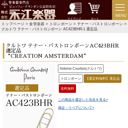
MENU
MENU
マイページ
カート
トップページ
>
金管楽器
>
トロンボーン
>
テナー・バストロンボーン
>
クルトワ テナー・バストロンボーン AC423BHR-1 選定品
クルトワ テナー・バストロンボーンAC423BHR
選定品
“CREATION AMSTERDAM”
Antoine Courtois(クルトワ)
トロンボーン
【選定料無料】選定品
送料無料
この商品を選定した先生を見る>
保証・リペアについて>