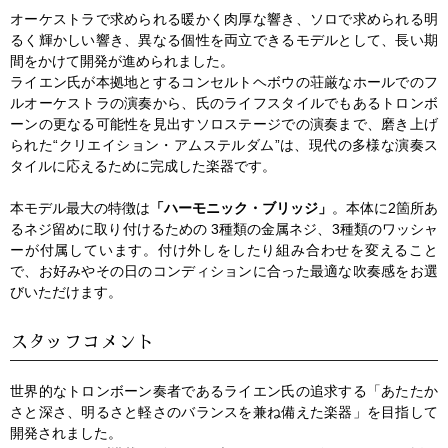
オーケストラで求められる暖かく肉厚な響き、ソロで求められる明
るく輝かしい響き、異なる個性を両立できるモデルとして、長い期
間をかけて開発が進められました。
ライエン氏が本拠地とするコンセルトヘボウの荘厳なホールでのフ
ルオーケストラの演奏から、氏のライフスタイルでもあるトロンボ
ーンの更なる可能性を見出すソロステージでの演奏まで、磨き上げ
られた“クリエイション・アムステルダム”は、現代の多様な演奏ス
タイルに応えるために完成した楽器です。
本モデル最大の特徴は
「ハーモニック・ブリッジ」
。本体に2箇所あ
るネジ留めに取り付けるための 3種類の金属ネジ、3種類のワッシャ
ーが付属しています。付け外しをしたり組み合わせを変えること
で、お好みやその日のコンディションに合った最適な吹奏感をお選
びいただけます。
スタッフコメント
世界的なトロンボーン奏者であるライエン氏の追求する「あたたか
さと深さ、明るさと軽さのバランスを兼ね備えた楽器」を目指して
開発されました。