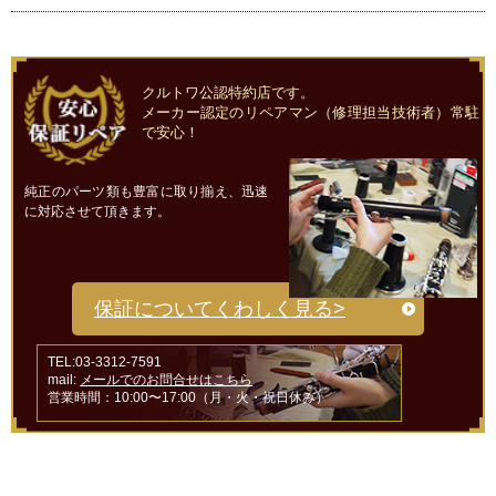
クルトワ公認特約店です。
メーカー認定のリペアマン（修理担当技術者）常駐
で安心！
純正のパーツ類も豊富に取り揃え、迅速
に対応させて頂きます。
保証についてくわしく見る>
TEL:03-3312-7591
mail:
メールでのお問合せはこちら
営業時間：10:00〜17:00（月・火・祝日休み）