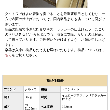
クルトワではよい音楽を奏でることを最重要項目としており、一
方で表面の仕上げにおいては、国内製品よりも劣っている面がご
ざいます。
新品の段階で小さな凹みやキズ、ラッカーの仕上げムラ、ほこり
の入り込みなどがある場合でも、演奏に支障がないものは良品と
して扱っております。ご理解いただけますよう、お願い申し上げ
ます。
楽器は入念に検品したうえお届けいたします。検品については
こ
ちら
をご覧ください。
商品仕様表
ブランド
クルトワ
機種
トランペット
イエローブラス／クリアラッカー
調子
B♭管
材質
仕上げ
ML
ボア
ベル直径
122mm
11.65mm