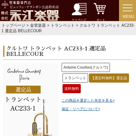
MENU
MENU
マイページ
カート
トップページ
>
金管楽器
>
トランペット
> クルトワ トランペット AC233-
1 選定品 BELLECOUR
クルトワ トランペット AC233-1 選定品
BELLECOUR
Antoine Courtois(クルトワ)
トランペット
【選定料無料】選定品
送料無料
この商品を選定した先生を見る>
保証・リペアについて>