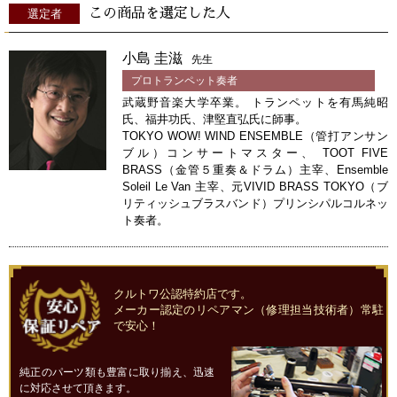
この商品を選定した人
選定者
小島 圭滋
先生
プロトランペット奏者
武蔵野音楽大学卒業。 トランペットを有馬純昭
氏、福井功氏、津堅直弘氏に師事。
TOKYO WOW! WIND ENSEMBLE（管打アンサン
ブル）コンサートマスター、 TOOT FIVE
BRASS（金管５重奏＆ドラム）主宰、Ensemble
Soleil Le Van 主宰、元VIVID BRASS TOKYO（ブ
リティッシュブラスバンド）プリンシパルコルネッ
ト奏者。
クルトワ公認特約店です。
メーカー認定のリペアマン（修理担当技術者）常駐
で安心！
純正のパーツ類も豊富に取り揃え、迅速
に対応させて頂きます。