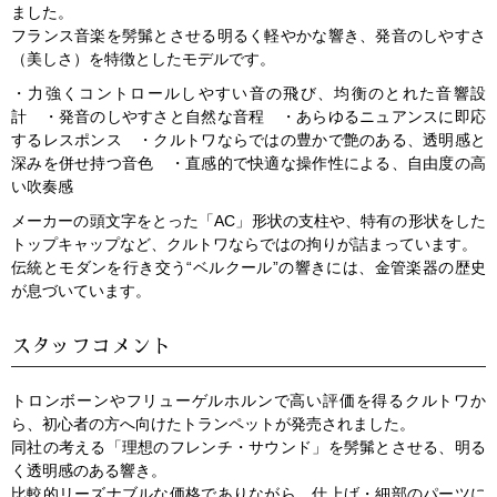
ました。
フランス音楽を髣髴とさせる明るく軽やかな響き、発音のしやすさ
（美しさ）を特徴としたモデルです。
・力強くコントロールしやすい音の飛び、均衡のとれた音響設
計 ・発音のしやすさと自然な音程 ・あらゆるニュアンスに即応
するレスポンス ・クルトワならではの豊かで艶のある、透明感と
深みを併せ持つ音色 ・直感的で快適な操作性による、自由度の高
い吹奏感
メーカーの頭文字をとった「AC」形状の支柱や、特有の形状をした
トップキャップなど、クルトワならではの拘りが詰まっています。
伝統とモダンを行き交う“ベルクール”の響きには、金管楽器の歴史
が息づいています。
スタッフコメント
トロンボーンやフリューゲルホルンで高い評価を得るクルトワか
ら、初心者の方へ向けたトランペットが発売されました。
同社の考える「理想のフレンチ・サウンド」を髣髴とさせる、明る
く透明感のある響き。
比較的リーズナブルな価格でありながら、仕上げ・細部のパーツに