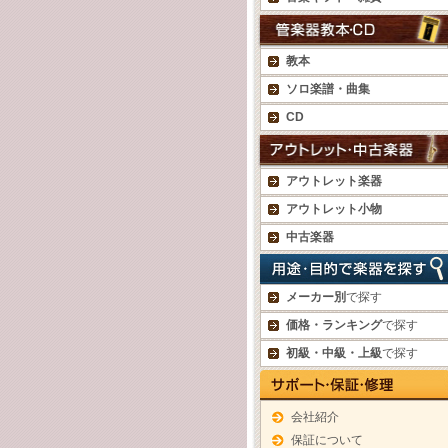
教本
ソロ楽譜・曲集
CD
アウトレット楽器
アウトレット小物
中古楽器
メーカー別
で探す
価格・ランキング
で探す
初級・中級・上級
で探す
会社紹介
保証について