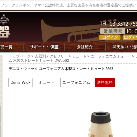
ッフェ・クランポン、ヤマハ公認特約店。上質な楽器を有名奏者の選定品でご提供い
トップページ
>
楽器別アクセサリー
>
ミュート
>
ユーフォニウムミュート
>
ム 木製ストレートミュート DW5562
デニス・ウィック ユーフォニアム木製ストレートミュート 5562
Denis Wick
ミュート
ユーフォニアム
送料無料