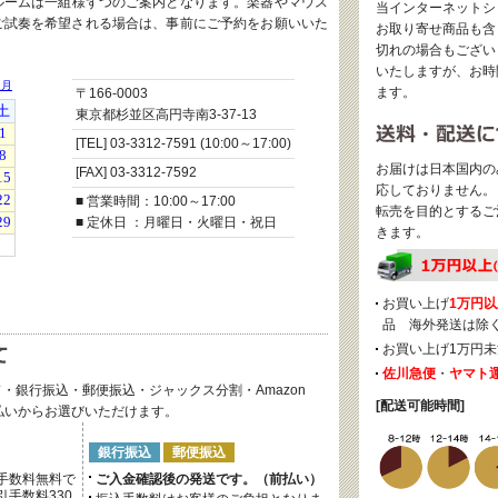
ルームは一組様ずつのご案内となります。楽器やマウス
当インターネットシ
ご試奏を希望される場合は、事前にご予約をお願いいた
お取り寄せ商品も含
切れの場合もござい
いたしますが、お時
ます。
〒166-0003
東京都杉並区高円寺南3-37-13
[TEL] 03-3312-7591 (10:00～17:00)
お届けは日本国内の
[FAX] 03-3312-7592
応しておりません。
■ 営業時間：10:00～17:00
転売を目的とするご
■ 定休日 ：月曜日・火曜日・祝日
きます。
お買い上げ
1万円以
品 海外発送は除
お買い上げ1万円未
佐川急便
・
ヤマト
・銀行振込・郵便振込・ジャックス分割・Amazon
[配送可能時間]
後払いからお選びいただけます。
銀行振込
郵便振込
手数料無料で
ご入金確認後の発送です。（前払い）
手数料330