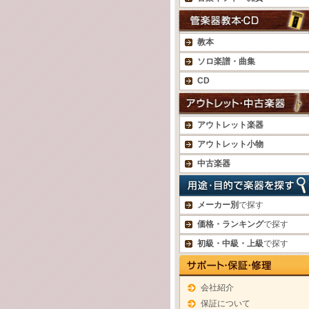
教本
ソロ楽譜・曲集
CD
アウトレット楽器
アウトレット小物
中古楽器
メーカー別
で探す
価格・ランキング
で探す
初級・中級・上級
で探す
会社紹介
保証について