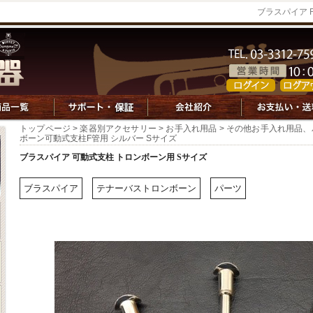
ブラスパイア 
トップページ
>
楽器別アクセサリー
>
お手入れ用品
>
その他お手入れ用品、
ボーン可動式支柱F管用 シルバー Sサイズ
ブラスパイア 可動式支柱 トロンボーン用 Sサイズ
ブラスパイア
テナーバストロンボーン
パーツ