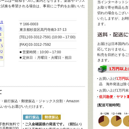
ルームは一組様ずつのご案内となります。楽器やマウス
当インターネットシ
ご試奏を希望される場合は、事前にご予約をお願いいた
お取り寄せ商品も含
切れの場合もござい
いたしますが、お時
ます。
〒166-0003
東京都杉並区高円寺南3-37-13
[TEL] 03-3312-7591 (10:00～17:00)
お届けは日本国内の
[FAX] 03-3312-7592
応しておりません。
■ 営業時間：10:00～17:00
転売を目的とするご
■ 定休日 ：月曜日・火曜日・祝日
きます。
お買い上げ
1万円以
品 海外発送は除
お買い上げ1万円未
佐川急便
・
ヤマト
・銀行振込・郵便振込・ジャックス分割・Amazon
[配送可能時間]
後払いからお選びいただけます。
銀行振込
郵便振込
手数料無料で
ご入金確認後の発送です。（前払い）
手数料330