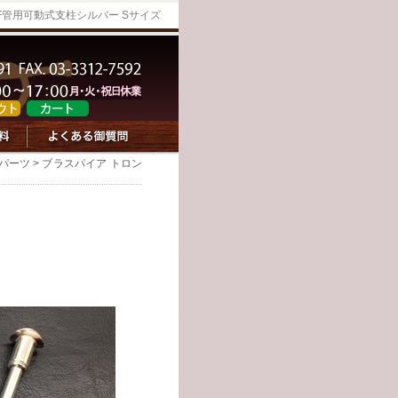
F管用可動式支柱シルバー Sサイズ
パーツ
> ブラスパイア トロン