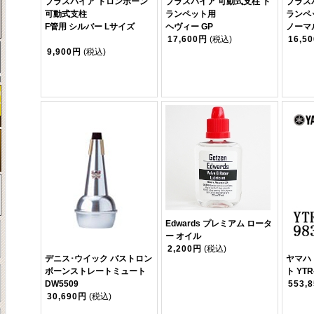
ブラスパイア トロンボーン
ブラスパイア 可動式支柱 ト
ブラス
可動式支柱
ランペット用
ランペ
F管用 シルバー Lサイズ
ヘヴィー GP
ノーマル
17,600円
(税込)
16,5
9,900円
(税込)
Edwards プレミアム ロータ
ー オイル
2,200円
(税込)
デニス･ウイック バストロン
ヤマハ
ボーンストレートミュート
ト YTR
DW5509
553,
30,690円
(税込)