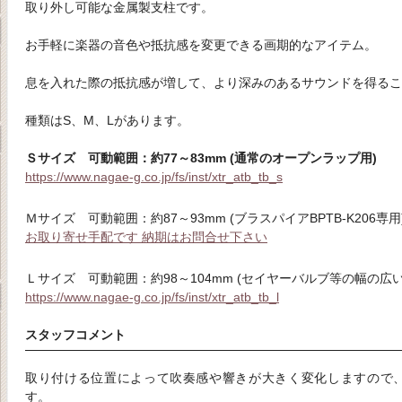
取り外し可能な金属製支柱です。
お手軽に楽器の音色や抵抗感を変更できる画期的なアイテム。
息を入れた際の抵抗感が増して、より深みのあるサウンドを得るこ
種類はS、M、Lがあります。
Ｓサイズ 可動範囲：約77～83mm (通常のオープンラップ用)
https://www.nagae-g.co.jp/fs/inst/xtr_atb_tb_s
Ｍサイズ 可動範囲：約87～93mm (ブラスパイアBPTB-K206専用
お取り寄せ手配です 納期はお問合せ下さい
Ｌサイズ 可動範囲：約98～104mm (セイヤーバルブ等の幅の広
https://www.nagae-g.co.jp/fs/inst/xtr_atb_tb_l
スタッフコメント
取り付ける位置によって吹奏感や響きが大きく変化しますので
す。