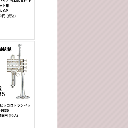
パイア 可動式支柱 ト
ット用
 GP
00円
(税込)
 ピッコロトランペッ
-9835
850円
(税込)