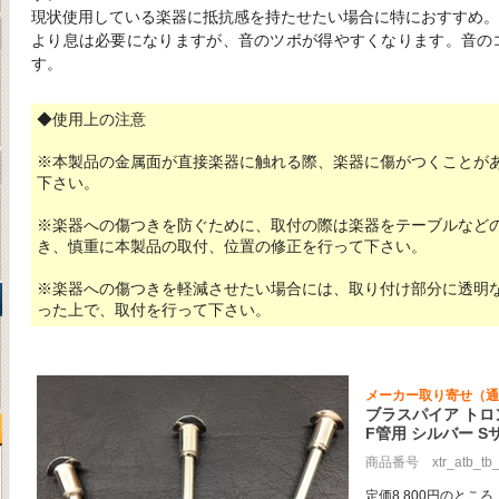
現状使用している楽器に抵抗感を持たせたい場合に特におすすめ。
より息は必要になりますが、音のツボが得やすくなります。音の
す。
◆使用上の注意
※本製品の金属面が直接楽器に触れる際、楽器に傷がつくことが
下さい。
※楽器への傷つきを防ぐために、取付の際は楽器をテーブルなど
き、慎重に本製品の取付、位置の修正を行って下さい。
※楽器への傷つきを軽減させたい場合には、取り付け部分に透明
った上で、取付を行って下さい。
メーカー取り寄せ（通
ブラスパイア ト
F管用 シルバー S
商品番号 xtr_atb_tb_
定価8,800円のところ