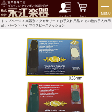
目的・用途別で楽器を探す
MENU
MENU
メーカー別で探す
マイページ
カート
トップページ
>
楽器別アクセサリー
>
お手入れ用品
>
その他お手入れ用
品、パーツ
> ベイ マウスピースクッション
価格・ランキングで探す
初級・中級・上級で探す
永江楽器人気コンテンツ
新商品・新規取り扱い商品
セール・イベント情報
人気の永江楽器コラム