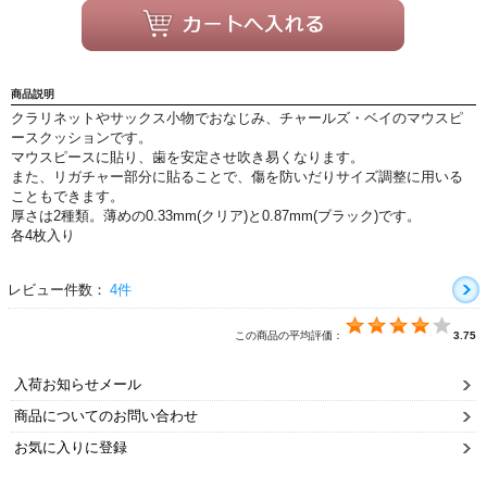
新規会員登録
ログイン・マイページ
ご利用ガイド
サポート・保証
商品説明
クラリネットやサックス小物でおなじみ、チャールズ・ベイのマウスピ
よくあるご質問
会社紹介
ースクッションです。
マウスピースに貼り、歯を安定させ吹き易くなります。
特定商取引法
プライバシー・ポリシー
また、リガチャー部分に貼ることで、傷を防いだりサイズ調整に用いる
こともできます。
厚さは2種類。薄めの0.33mm(クリア)と0.87mm(ブラック)です。
各4枚入り
レビュー件数：
4件
この商品の平均評価：
3.75
入荷お知らせメール
商品についてのお問い合わせ
お気に入りに登録