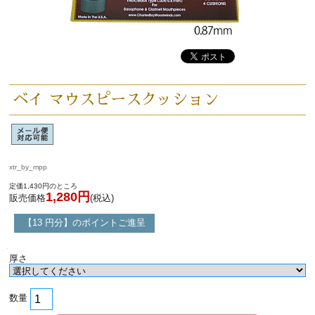
「楽器をはじめよう」
お手入れ方法
選定者のご紹介
ベイ マウスピースクッション
演奏会のお知らせ
xtr_by_mpp
定価1,430円のところ
1,280円
販売価格
(税込)
【13 円分】のポイントご進呈
厚さ
数量