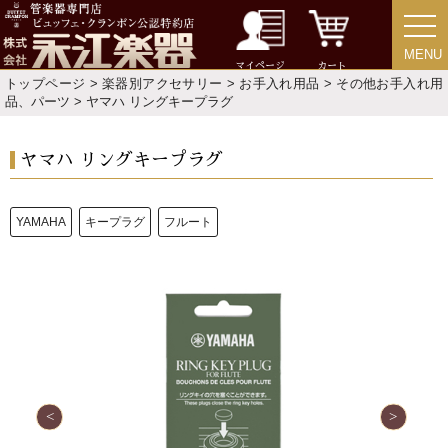
選定者のご紹介
MENU
MENU
マイページ
カート
演奏会のお知らせ
トップページ
>
楽器別アクセサリー
>
お手入れ用品
>
その他お手入れ用
品、パーツ
> ヤマハ リングキープラグ
ヤマハ リングキープラグ
YAMAHA
キープラグ
フルート
新規会員登録
ログイン・マイページ
ご利用ガイド
サポート・保証
よくあるご質問
会社紹介