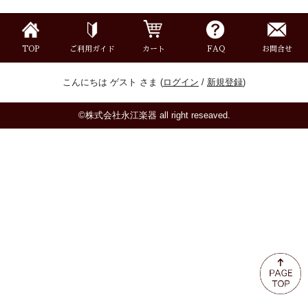
ミュート
楽器ケース＆ケースカバー
TOP
ご利用ガイド
カート
FAQ
お問合せ
こんにちは ゲスト さま (
ログイン
/
新規登録
)
楽器スタンド
©株式会社永江楽器 all right reseaved.
お手入れ用品・パーツ
チューナー・メトロノーム
譜面台・指揮棒
音楽ギフト・雑貨