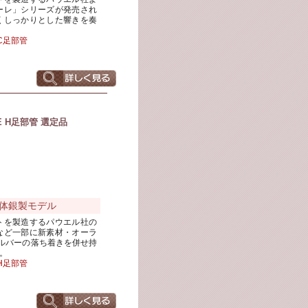
ーレ」シリーズが発売され
くしっかりとした響きを奏
C足部管
E H足部管 選定品
体銀製モデル
トを製造するパウエル社の
など一部に新素材・オーラ
ルバーの落ち着きを併せ持
。
H足部管