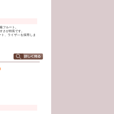
級フルート。
すさが特長です。
レート、ライザ―を採用しま
)