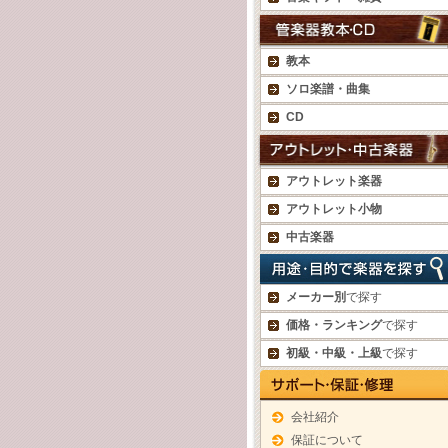
教本
ソロ楽譜・曲集
CD
アウトレット楽器
アウトレット小物
中古楽器
メーカー別
で探す
価格・ランキング
で探す
初級・中級・上級
で探す
会社紹介
保証について