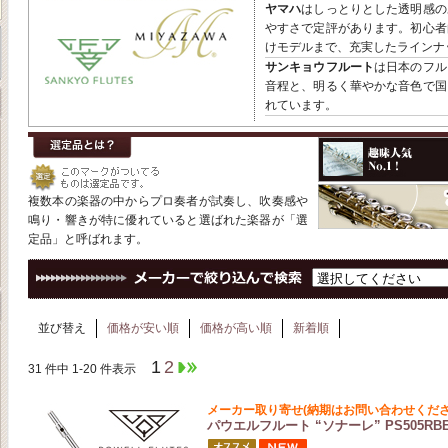
ヤマハ
はしっとりとした透明感の
やすさで定評があります。初心者
けモデルまで、充実したラインナ
サンキョウフルート
は日本のフル
音程と、明るく華やかな音色で国
れています。
複数本の楽器の中からプロ奏者が試奏し、吹奏感や
鳴り・響きが特に優れていると選ばれた楽器が「選
定品」と呼ばれます。
並び替え
価格が安い順
価格が高い順
新着順
1
2
31 件中 1-20 件表示
メーカー取り寄せ(納期はお問い合わせくださ
パウエルフルート “ソナーレ” PS505RB