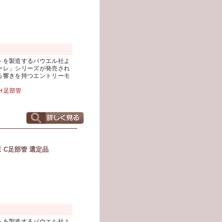
トを製造するパウエル社よ
ーレ」シリーズが発売され
る響きを持つエントリーモ
Ｈ足部管
E C足部管 選定品
ト
トを製造するパウエル社よ