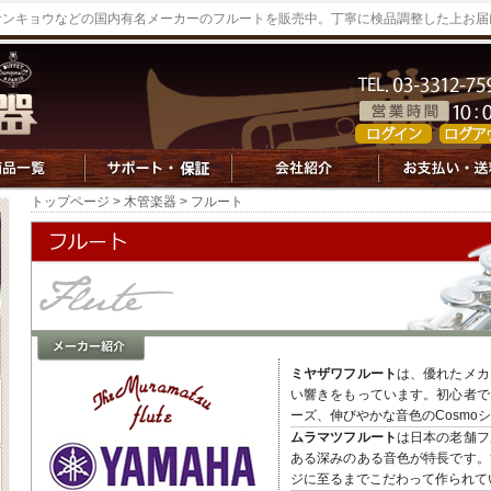
サンキョウなどの国内有名メーカーのフルートを販売中。丁寧に検品調整した上お届
トップページ
>
木管楽器
> フルート
ミヤザワフルート
は、優れたメカ
い響きをもっています。初心者で
ーズ、伸びやかな音色のCosmo
ムラマツフルート
は日本の老舗フ
ある深みのある音色が特長です。
ジに至るまでこだわって作られて