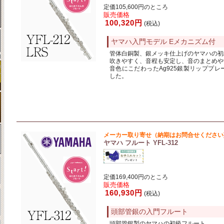
定価105,600円のところ
販売価格
100,320円
(税込)
ヤマハ入門モデル Eメカニズム付
管体白銅製、銀メッキ仕上げのヤマハの初
吹きやすく、音程も安定し、音のまとめや
音色にこだわったAg925銀製リッププ
した。
メーカー取り寄せ（納期はお問合せください
ヤマハ フルート YFL-312
定価169,400円のところ
販売価格
160,930円
(税込)
頭部管銀の入門フルート
頭部管銀製のヤマハの初級フルート。