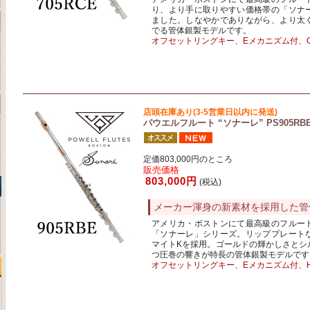
り、より手に取りやすい価格帯の「ソナ
ました。しなやかでありながら、より太
でる管体銀製モデルです。
オフセットリングキー、Eメカニズム付、
店頭在庫あり(3-5営業日以内に発送)
パウエルフルート “ソナーレ” PS905RB
定価803,000円のところ
販売価格
803,000円
(税込)
メーカー渾身の新素材を採用した管
アメリカ・ボストンにて最高級のフルー
「ソナーレ」シリーズ。リッププレート
マイトKを採用。ゴールドの輝かしさとシ
つ圧巻の響きが特長の管体銀製モデルです
オフセットリングキー、Eメカニズム付、