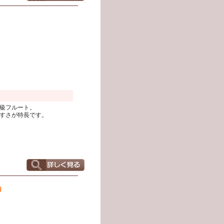
級フルート。
すさが特長です。
)