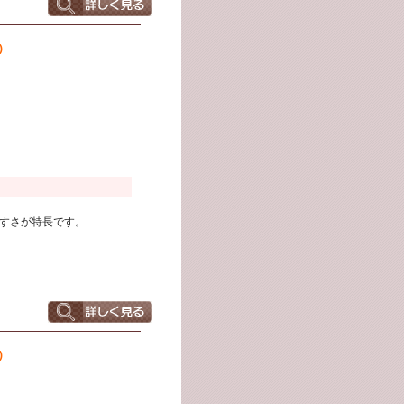
)
すさが特長です。
)