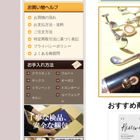
お買物の流れ
お支払方法・送料
ご注文方法
特定商取引法に基づく表記
プライバシーポリシー
よくある御質問
クラリネット
フルート
サックス
オーボエ
トランペット
トロンボーン
ユーフォニア
ホルン
ム
おすすめ