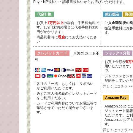
Pay・NP後払い・請求書後払いからお選びいただけます。
代金引換
銀行振込
郵便
お買上
1万円以上
の場合、手数料無料で
ご入金確認後の発
す。1万円未満の場合は代引手数料330
振込手数料はお客
円がかかります。
す。
商品到着時に
現金
にてお支払いくださ
い
クレジットカード
※海外カード不
ジャックス分割
可
お買上金額が
5万
用いただけます。
で。
ジャックスとショ
契約をしていただ
各社の「一括」もしくは「リボ払い」
詳しくは
コチラ >>
がご利用いただけます。
必ずご本人様名義のクレジットカード
Amazon Pay
をご利用ください。
カードご利用内容についてお電話等で
Amazon.co.
確認させていただく場合がございま
ジットカード情報
す。
ただけます。ご利
Amazon.co.j
す。
詳しくは
コチラ >>