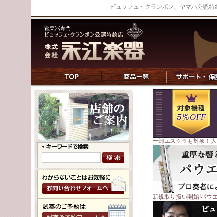
ビュッフェ・クランポン、ヤマハ公認特
一部エスクラも対象！人気
新規取り扱い開始!パウ