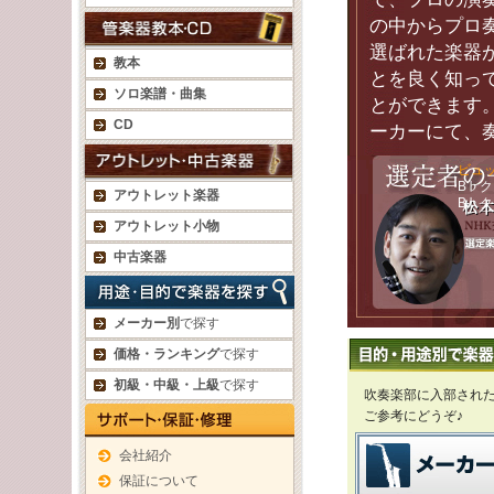
の中からプロ
選ばれた楽器
教本
とを良く知っ
ソロ楽譜・曲集
とができます
CD
ーカーにて、
ビュ
B♭ク
アウトレット楽器
B♭ク
アウトレット小物
中古楽器
メーカー別
で探す
価格・ランキング
で探す
初級・中級・上級
で探す
吹奏楽部に入部され
ご参考にどうぞ♪
会社紹介
保証について