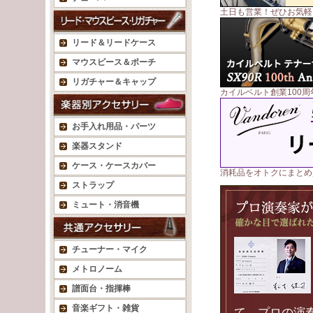
土日も営業！ぜひお気軽
リード＆リードケース
マウスピース＆ポーチ
リガチャー＆キャップ
カイルベルト創業100周
お手入れ用品・パーツ
楽器スタンド
ケース・ケースカバー
消耗品をオトクにまとめ
ストラップ
ミュート・消音機
チューナー・マイク
メトロノーム
譜面台・指揮棒
音楽ギフト・雑貨
て、プロの演