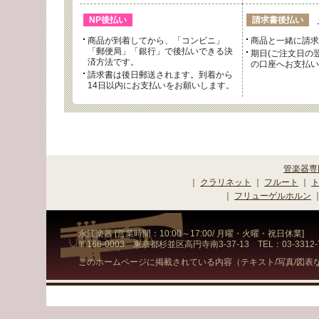
NP後払い
請求書後払い
商品が到着してから、「コンビニ」
商品と一緒に請求
「郵便局」「銀行」で後払いできる決
期日(ご注文日の
済方法です。
の口座へお支払い
請求書は後日郵送されます。到着から
14日以内にお支払いをお願いします。
管楽器専
｜
クラリネット
｜
フルート
｜
｜
フリューゲルホルン
永江楽器 [営業時間：10:00～17:00/ 月曜・火曜・祝日休業]
〒166-0003 東京都杉並区高円寺南3-37-13 TEL：03-3312-75
このホームページに掲載されている内容（テキスト/写真/図表