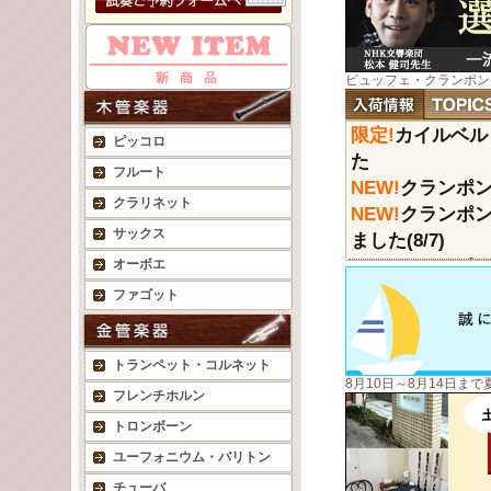
ビュッフェ・クランポン
限定!
カイルベルト
ピッコロ
た
フルート
NEW!
クランポン 
クラリネット
NEW!
クランポン
サックス
ました(8/7)
NEW!
クランポン 
オーボエ
NEW!
クランポン 
ファゴット
NEW!
クランポン 
(7/21)
トランペット・コルネット
NEW!
クランポン 
8月10日～8月14日
NEW!
ベッソン ユ
フレンチホルン
NEW!
クルトワ ト
トロンボーン
ユーフォニウム・バリトン
チューバ