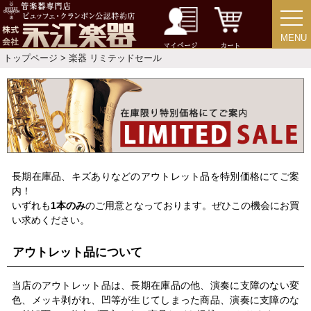
ストラップ
MENU
MENU
マイページ
カート
ミュート
トップページ
> 楽器 リミテッドセール
楽器ケース＆ケースカバー
楽器スタンド
長期在庫品、キズありなどのアウトレット品を特別価格にてご案
お手入れ用品・パーツ
内！
いずれも
1本のみ
のご用意となっております。ぜひこの機会にお買
チューナー・メトロノーム
い求めください。
アウトレット品について
譜面台・指揮棒
当店のアウトレット品は、長期在庫品の他、演奏に支障のない変
色、メッキ剥がれ、凹等が生じてしまった商品、演奏に支障のな
音楽ギフト・雑貨