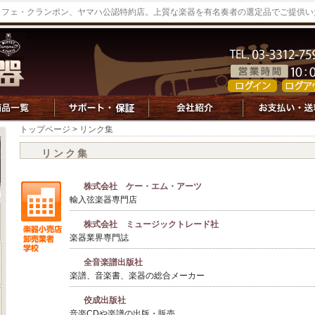
ッフェ・クランポン、ヤマハ公認特約店。上質な楽器を有名奏者の選定品でご提供い
トップページ
> リンク集
リンク集
株式会社 ケー・エム・アーツ
輸入弦楽器専門店
株式会社 ミュージックトレード社
楽器業界専門誌
全音楽譜出版社
楽譜、音楽書、楽器の総合メーカー
佼成出版社
音楽CDや楽譜の出版・販売