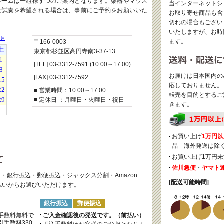
ルームは一組様ずつのご案内となります。楽器やマウス
当インターネットシ
ご試奏を希望される場合は、事前にご予約をお願いいた
お取り寄せ商品も含
切れの場合もござい
いたしますが、お時
ます。
〒166-0003
東京都杉並区高円寺南3-37-13
[TEL] 03-3312-7591 (10:00～17:00)
お届けは日本国内の
[FAX] 03-3312-7592
応しておりません。
■ 営業時間：10:00～17:00
転売を目的とするご
■ 定休日 ：月曜日・火曜日・祝日
きます。
お買い上げ
1万円以
品 海外発送は除
お買い上げ1万円未
佐川急便
・
ヤマト
・銀行振込・郵便振込・ジャックス分割・Amazon
[配送可能時間]
後払いからお選びいただけます。
銀行振込
郵便振込
手数料無料で
ご入金確認後の発送です。（前払い）
手数料330