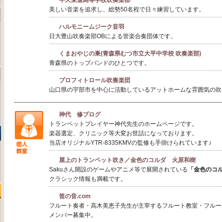
牛久栄進高等学校吹奏楽部
美しい音楽を追求し、総勢50名程で日々練習しています。
ハルモニームジーク音羽
日大豊山吹奏楽部OBによる管楽合奏団体です。
くまおやじの巣(青森県むつ市立大平中学校 吹奏楽部)
青森県のトップバンドのひとつです。
プロフィトロール吹奏楽団
山口県の宇部市を中心に活動しているアットホームな雰囲気の吹
神代 修ブログ
トランペットプレイヤー神代先生のホームページです。
楽器選定、クリニック等大変お世話になっております。
当店オリジナルYTR-8335KMVの監修も手掛けられています♪
屋上のトランペット吹き／金色のコルダ 火原和樹
Sakuさん開設のゲームやアニメ等で展開されている
「金色のコ
クラシック情報も満載です。
笛の音.com
フルート奏者・高木美恵子先生が主宰するフルート教室・フルー
メンバー募集中。