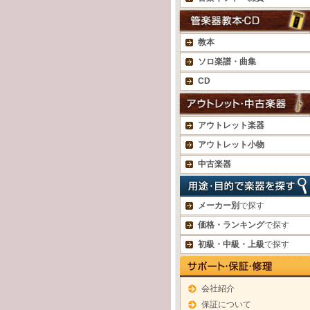
教本
ソロ楽譜・曲集
CD
アウトレット楽器
アウトレット小物
中古楽器
メーカー別
で探す
価格・ランキング
で探す
初級・中級・上級
で探す
会社紹介
保証について