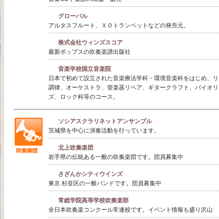
グローバル
アルタスフルート、ＸＯトランペットなどの発売元。
株式会社ウィンズスコア
最新ポップスの吹奏楽譜出版社
音楽学校国立音楽院
日本で初めて設立された音楽療法学科・環境音楽科をはじめ、リ
調律、オーケストラ、管楽器リペア、ギタークラフト、バイオリ
ズ、ロック科等のコース。
ソシアスクラリネットアンサンブル
茨城県を中心に演奏活動を行っています。
北上吹奏楽団
岩手県の伝統ある一般の吹奏楽団です。団員募集中
さざんかシティウインズ
東京 杉並区の一般バンドです。団員募集中
常総学院高等学校吹奏楽部
全日本吹奏楽コンクール常連校です。イベント情報も盛り沢山