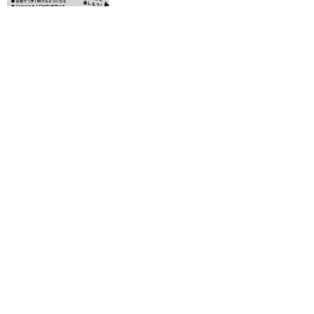
GM 譜面台ラック Lサイズ Cタイプ
定価2,400円のところ
販売価格
2,400円
(税込)
>
1
2
3
4
…
6
TOP
ご利用ガイド
カート
FAQ
お問合せ
こんにちは ゲスト さま (
ログイン
/
新規登録
)
©株式会社永江楽器 all right reseaved.