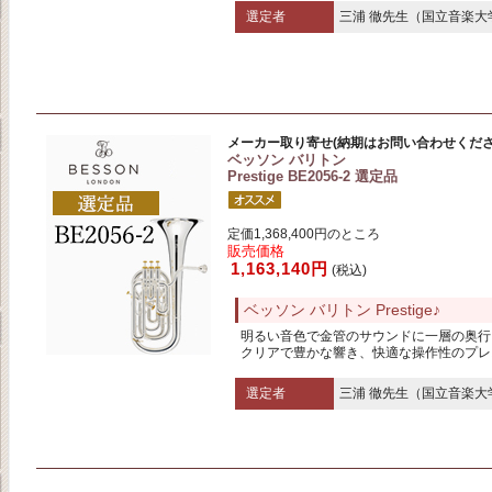
選定者
三浦 徹先生（国立音楽大
メーカー取り寄せ(納期はお問い合わせくださ
ベッソン バリトン
Prestige BE2056-2 選定品
定価1,368,400円のところ
販売価格
1,163,140円
(税込)
ベッソン バリトン Prestige♪
明るい音色で金管のサウンドに一層の奥行
クリアで豊かな響き、快適な操作性のプレ
選定者
三浦 徹先生（国立音楽大