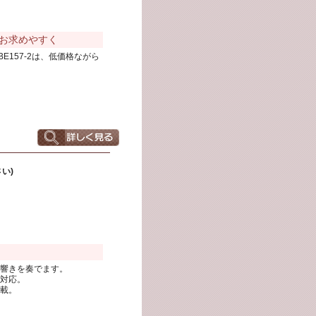
お求めやすく
したBE157-2は、低価格ながら
い)
響きを奏でます。
対応。
載。