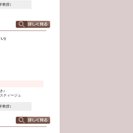
学教授）
い)
き♪
スティージュ
学教授）