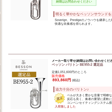
納期はお問合わせください
明るく華やかなベッソンサウンドを
Soverign、Prestigeのノウハウを継承
快適な吹奏感を得られます。
メーカー取り寄せ(納期はお問い合わせくださ
ベッソン バリトン BE955-2 選定品
定価1,051,600円のところ
販売価格
893,860円
(税込)
迫力十分のバリトン♪
ベルが大きく豊かな音量で明瞭な
反応も良く、奏者の要望に柔軟に
コンペンセイティングシステム搭
入荷致しました