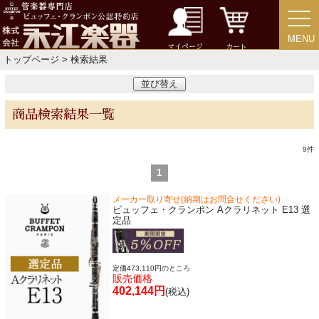
MENU
MENU
マイページ
カート
トップページ
> 検索結果
永江楽器人気コンテンツ
並び替え
新商品・新規取り扱い商品
商品検索結果一覧
セール・イベント情報
9
件
1
人気の永江楽器コラム
「楽器をはじめよう」
メーカー取り寄せ(納期はお問合せください)
ビュッフェ・クランポン Aクラリネット E13 選
定品
お手入れ方法
定価473,110円のところ
販売価格
選定者のご紹介
402,144円
(税込)