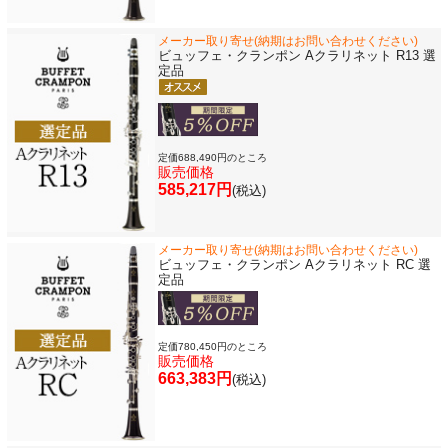
演奏会のお知らせ
メーカー取り寄せ(納期はお問い合わせください)
ビュッフェ・クランポン Aクラリネット R13 選
定品
定価688,490円のところ
販売価格
585,217円
(税込)
メーカー取り寄せ(納期はお問い合わせください)
ビュッフェ・クランポン Aクラリネット RC 選
新規会員登録
ログイン・マイページ
定品
ご利用ガイド
サポート・保証
定価780,450円のところ
販売価格
よくあるご質問
会社紹介
663,383円
(税込)
特定商取引法
プライバシー・ポリシー