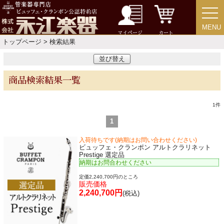
MENU
MENU
チューバ
マイページ
カート
トップページ
> 検索結果
並び替え
商品検索結果一覧
アクセサリー
1
件
リード＆リードケース
1
入荷待ちです(納期はお問い合わせください)
マウスピース＆ポーチ
ビュッフェ・クランポン アルトクラリネット
Prestige 選定品
納期はお問合わせください
リガチャー＆キャップ
定価2,240,700円のところ
販売価格
2,240,700円
(税込)
ストラップ