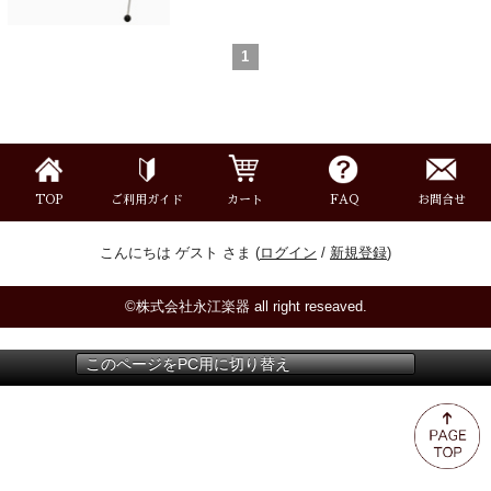
ミュート
1
楽器ケース＆ケースカバー
楽器スタンド
TOP
ご利用ガイド
カート
FAQ
お問合せ
お手入れ用品・パーツ
こんにちは ゲスト さま (
ログイン
/
新規登録
)
チューナー・メトロノーム
©株式会社永江楽器 all right reseaved.
譜面台・指揮棒
このページをPC用に切り替え
音楽ギフト・雑貨