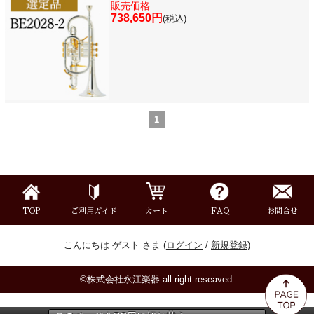
販売価格
738,650円
(税込)
1
TOP
ご利用ガイド
カート
FAQ
お問合せ
こんにちは ゲスト さま (
ログイン
/
新規登録
)
©株式会社永江楽器 all right reseaved.