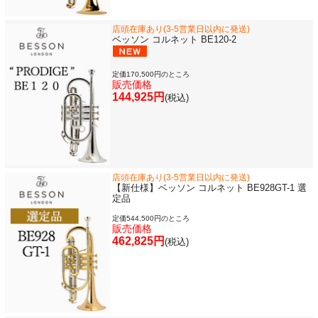
人気の永江楽器コラム
「楽器をはじめよう」
店頭在庫あり(3-5営業日以内に発送)
ベッソン コルネット BE120-2
お手入れ方法
定価170,500円のところ
販売価格
144,925円
(税込)
選定者のご紹介
演奏会のお知らせ
店頭在庫あり(3-5営業日以内に発送)
【新仕様】ベッソン コルネット BE928GT-1 選
定品
定価544,500円のところ
販売価格
462,825円
(税込)