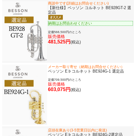
商談中です(詳細はお問合せください)
【新仕様】ベッソン コルネット BE928GT-2 選
新規会員登録
ログイン・マイページ
定品
納期はお問合わせください
ご利用ガイド
サポート・保証
定価566,500円のところ
販売価格
481,525円
よくあるご質問
会社紹介
(税込)
特定商取引法
プライバシー・ポリシー
メーカー取り寄せ（納期はお問合せください）
ベッソン E♭コルネット BE924G-1 選定品
定価709,500円のところ
販売価格
603,075円
(税込)
店頭在庫あり(3-5営業日以内に発送)
ベッソン E♭コルネット BE924G-2選定品