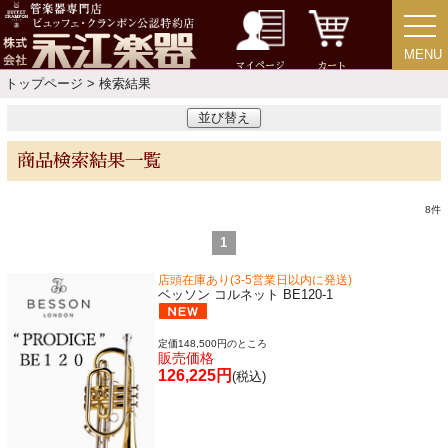
目的・用途別で楽器を探す
MENU
MENU
マイページ
カート
メーカー別で探す
トップページ
> 検索結果
並び替え
価格・ランキングで探す
商品検索結果一覧
初級・中級・上級で探す
8
件
1
店頭在庫あり(3-5営業日以内に発送)
ベッソン コルネット BE120-1
永江楽器人気コンテンツ
定価148,500円のところ
販売価格
新商品・新規取り扱い商品
126,225円
(税込)
セール・イベント情報