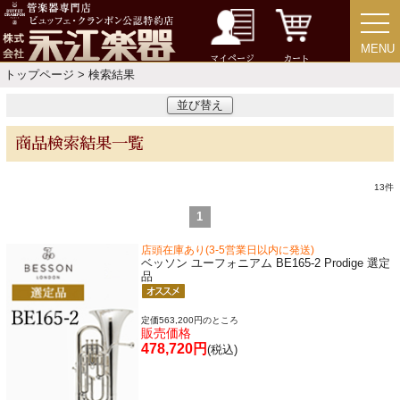
特定商取引法
プライバシー・ポリシー
MENU
MENU
マイページ
カート
トップページ
> 検索結果
並び替え
商品検索結果一覧
13
件
1
店頭在庫あり(3-5営業日以内に発送)
ベッソン ユーフォニアム BE165-2 Prodige 選定
品
定価563,200円のところ
販売価格
478,720円
(税込)