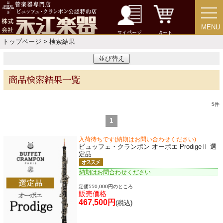
譜面台・指揮棒
MENU
MENU
マイページ
カート
音楽ギフト・雑貨
トップページ
> 検索結果
並び替え
商品検索結果一覧
書籍・CD
5
件
音楽教本
1
入荷待ちです(納期はお問い合わせください)
ソロ楽譜・曲集
ビュッフェ・クランポン オーボエ ProdigeⅡ 選
定品
納期はお問合わせください
CD
定価550,000円のところ
販売価格
467,500円
(税込)
中古・アウトレット