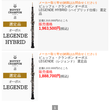
メーカー取り寄せ(納期はお問合せください)
ビュッフェ・クランポン オーボエ
永江楽器人気コンテンツ
LEGENDE HYBRID（ハイブリッド仕様） 選定
品
定価2,310,000円のところ
新商品・新規取り扱い商品
販売価格
1,963,500円
(税込)
セール・イベント情報
人気の永江楽器コラム
「楽器をはじめよう」
メーカー取り寄せ(納期はお問合せください)
ビュッフェ・クランポン オーボエ
LEGENDE（レジェンド） 選定品
お手入れ方法
定価2,222,000円のところ
販売価格
1,888,700円
(税込)
選定者のご紹介
演奏会のお知らせ
1