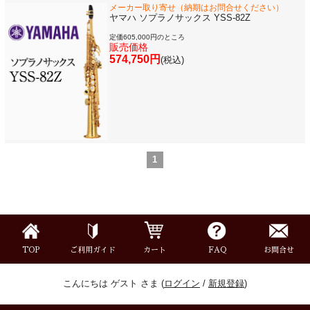
メーカー取り寄せ（納期はお問合せください）
メーカー別で探す
ヤマハ ソプラノサックス YSS-82Z
定価605,000円のところ
販売価格
価格・ランキングで探す
574,750円
(税込)
初級・中級・上級で探す
1
永江楽器人気コンテンツ
新商品・新規取り扱い商品
セール・イベント情報
TOP
ご利用ガイド
カート
FAQ
お問合せ
こんにちは ゲスト さま (
ログイン
/
新規登録
)
人気の永江楽器コラム
「楽器をはじめよう」