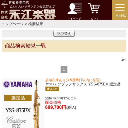
楽器スタンド
MENU
MENU
マイページ
カート
トップページ
> 検索結果
お手入れ用品・パーツ
並び替え
商品検索結果一覧
チューナー・メトロノーム
4
件
譜面台・指揮棒
1
店頭在庫あり(3-5営業日以内に発送)
音楽ギフト・雑貨
ヤマハ ソプラノサックス YSS-875EX 選定品
定価726,000円のところ
販売価格
689,700円
(税込)
書籍・CD
音楽教本